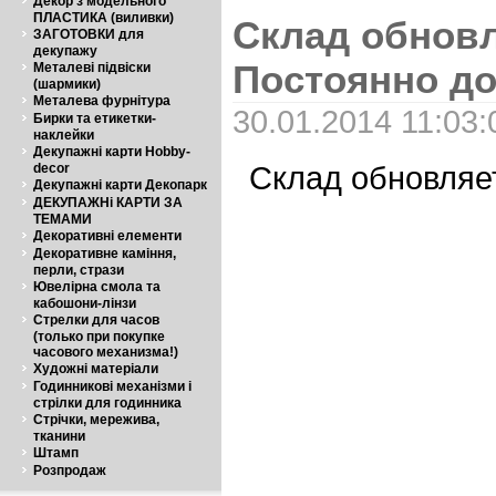
Декор з модельного
ПЛАСТИКА (виливки)
Склад обновл
ЗАГОТОВКИ для
декупажу
Постоянно д
Металеві підвіски
(шармики)
Металева фурнітура
30.01.2014 11:03:
Бирки та етикетки-
наклейки
Декупажні карти Hobby-
Склад обновляе
decor
Декупажні карти Декопарк
ДЕКУПАЖНі КАРТИ ЗА
ТЕМАМИ
Декоративні елементи
Декоративне каміння,
перли, стрази
Ювелірна смола та
кабошони-лінзи
Стрелки для часов
(только при покупке
часового механизма!)
Художні матеріали
Годинникові механізми і
стрілки для годинника
Стрічки, мережива,
тканини
Штамп
Розпродаж