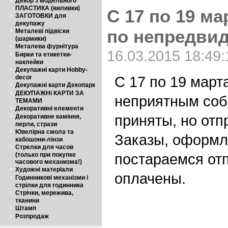
Декор з модельного
ПЛАСТИКА (виливки)
С 17 по 19 ма
ЗАГОТОВКИ для
декупажу
по непредви
Металеві підвіски
(шармики)
Металева фурнітура
16.03.2015 18:49:
Бирки та етикетки-
наклейки
Декупажні карти Hobby-
С 17 по 19 марта
decor
Декупажні карти Декопарк
ДЕКУПАЖНі КАРТИ ЗА
неприятным соб
ТЕМАМИ
Декоративні елементи
приняты, но отп
Декоративне каміння,
перли, стрази
Ювелірна смола та
Заказы, оформл
кабошони-лінзи
Стрелки для часов
постараемся отп
(только при покупке
часового механизма!)
Художні матеріали
оплачены.
Годинникові механізми і
стрілки для годинника
Стрічки, мережива,
тканини
Штамп
Розпродаж