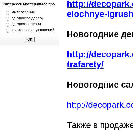
http://decopark
Интересен мастер-класс про
elochnye-igrush
мыловарение
декупаж по дереву
декупаж по ткани
изготовление украшений
Новогодние де
http://decopark
trafarety/
Новогодние са
http://decopark.
Также в продаж