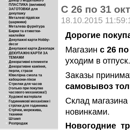
Декор з модельного
ПЛАСТИКА (виливки)
С 26 по 31 ок
ЗАГОТОВКИ для
декупажу
18.10.2015 11:59:
Металеві підвіски
(шармики)
Металева фурнітура
Бирки та етикетки-
Дорогие покуп
наклейки
Декупажні карти Hobby-
decor
Магазин
с 26 по
Декупажні карти Декопарк
ДЕКУПАЖНі КАРТИ ЗА
ТЕМАМИ
уходим в отпуск
Декоративні елементи
Декоративне каміння,
перли, стрази
Заказы принимат
Ювелірна смола та
кабошони-лінзи
самовывоз тол
Стрелки для часов
(только при покупке
часового механизма!)
Художні матеріали
Склад магазина 
Годинникові механізми і
стрілки для годинника
новинками.
Стрічки, мережива,
тканини
Штамп
Новогодние т
Розпродаж