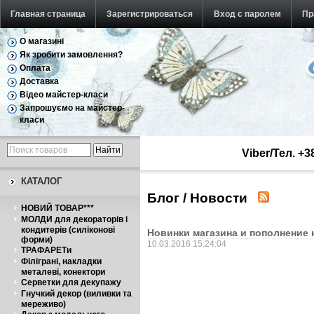
Главная страница
Зарегистрироваться
Вход с паролем
Пр
О магазині
Як зробити замовлення?
Оплата
Доставка
Відео майстер-класи
Запрошуємо на майстер-
класи
Viber/Тел. +
КАТАЛОГ
Блог / Новости
НОВИЙ ТОВАР***
МОЛДИ для декораторів і
кондитерів (силіконові
Новинки магазина и пополнение н
форми)
10.03.2016 15:24:04
ТРАФАРЕТи
Філіграні, накладки
металеві, конектори
Серветки для декупажу
Гнучкий декор (виливки та
мереживо)