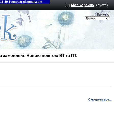
-11-49 1decopark@gmail.com
Моя корзина
(пусто)
Валюта:
вка замовлень Новою поштою ВТ та ПТ.
Смотреть все...