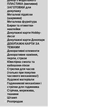
Декор з модельного
ПЛАСТИКА (виливки)
ЗАГОТОВКИ для
декупажу
Металеві підвіски
(шармики)
Металева фурнітура
Бирки та етикетки-
наклейки
Декупажні карти Hobby-
decor
Декупажні карти Декопарк
ДЕКУПАЖНі КАРТИ ЗА
ТЕМАМИ
Декоративні елементи
Декоративне каміння,
перли, стрази
Ювелірна смола та
кабошони-лінзи
Стрелки для часов
(только при покупке
часового механизма!)
Художні матеріали
Годинникові механізми і
стрілки для годинника
Стрічки, мережива,
тканини
Штамп
Розпродаж