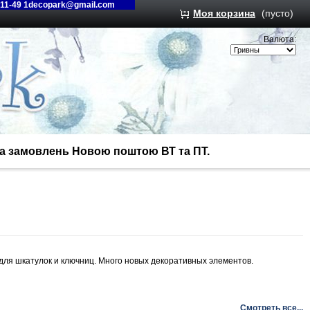
-11-49 1decopark@gmail.com
Моя корзина
(пусто)
Валюта:
вка замовлень Новою поштою ВТ та ПТ.
 для шкатулок и ключниц. Много новых декоративных элементов.
Смотреть все...