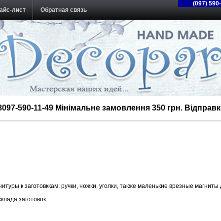
(097) 590
айс-лист
Обратная связь
38097-590-11-49 Мінімальне замовлення 350 грн. Відпра
итуры к заготовккам: ручки, ножки, уголки, также маленькие врезные магниты
клада заготовок.