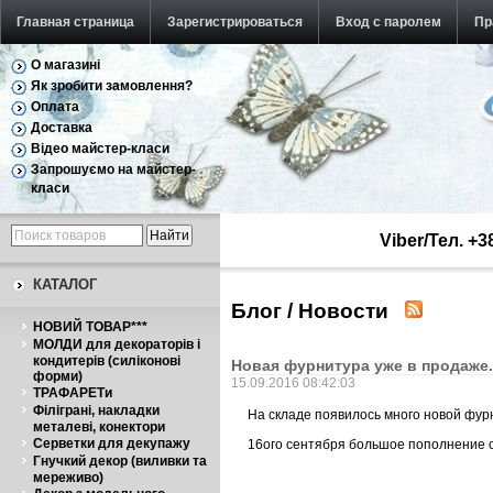
Главная страница
Зарегистрироваться
Вход с паролем
Пр
О магазині
Як зробити замовлення?
Оплата
Доставка
Відео майстер-класи
Запрошуємо на майстер-
класи
Viber/Тел. +
КАТАЛОГ
Блог / Новости
НОВИЙ ТОВАР***
МОЛДИ для декораторів і
кондитерів (силіконові
Новая фурнитура уже в продаже.
форми)
15.09.2016 08:42:03
ТРАФАРЕТи
Філіграні, накладки
На складе появилось много новой фурн
металеві, конектори
Серветки для декупажу
16ого сентября большое пополнение с
Гнучкий декор (виливки та
мереживо)