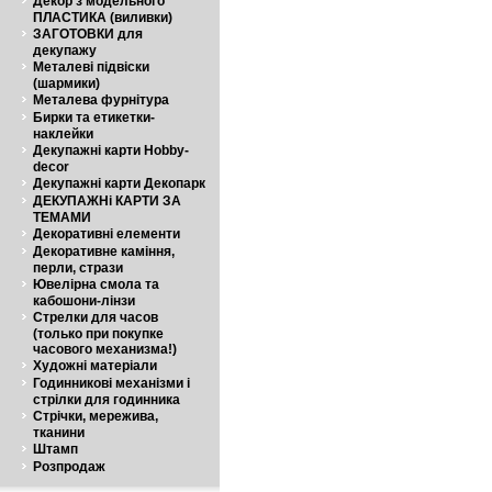
Декор з модельного
ПЛАСТИКА (виливки)
ЗАГОТОВКИ для
декупажу
Металеві підвіски
(шармики)
Металева фурнітура
Бирки та етикетки-
наклейки
Декупажні карти Hobby-
decor
Декупажні карти Декопарк
ДЕКУПАЖНі КАРТИ ЗА
ТЕМАМИ
Декоративні елементи
Декоративне каміння,
перли, стрази
Ювелірна смола та
кабошони-лінзи
Стрелки для часов
(только при покупке
часового механизма!)
Художні матеріали
Годинникові механізми і
стрілки для годинника
Стрічки, мережива,
тканини
Штамп
Розпродаж