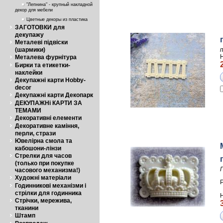
"Лепнина" - крупный накладной
декор для мебели
Цветные декоры из пластика
ЗАГОТОВКИ для
декупажу
Металеві підвіски
(шармики)
Металева фурнітура
Бирки та етикетки-
наклейки
Декупажні карти Hobby-
decor
Декупажні карти Декопарк
ДЕКУПАЖНі КАРТИ ЗА
ТЕМАМИ
Декоративні елементи
Декоративне каміння,
перли, стрази
Ювелірна смола та
кабошони-лінзи
Стрелки для часов
(только при покупке
часового механизма!)
Художні матеріали
Годинникові механізми і
стрілки для годинника
Стрічки, мережива,
тканини
Штамп