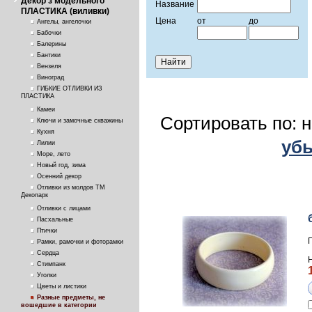
Декор з модельного
Название
ПЛАСТИКА (виливки)
Цена
от
до
Ангелы, ангелочки
Бабочки
Балерины
Бантики
Вензеля
Виноград
ГИБКИЕ ОТЛИВКИ ИЗ
ПЛАСТИКА
Камеи
Сортировать по: 
Ключи и замочные скважины
Кухня
уб
Лилии
Море, лето
Новый год, зима
Осенний декор
Отливки из молдов ТМ
Декопарк
Отливки с лицами
Пасхальные
Птички
Рамки, рамочки и фоторамки
Сердца
Стимпанк
Уголки
Цветы и листики
Разные предметы, не
вошедшие в категории