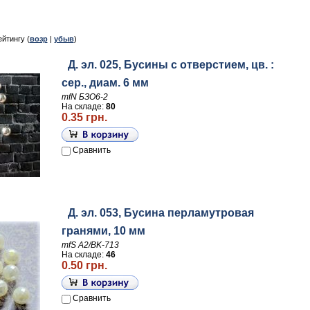
ейтингу (
возр
|
убыв
)
Д. эл. 025, Бусины с отверстием, цв. :
сер., диам. 6 мм
mfN БЗО6-2
На складе:
80
0.35 грн.
Сравнить
Д. эл. 053, Бусина перламутровая
гранями, 10 мм
mfS A2/BK-713
На складе:
46
0.50 грн.
Сравнить