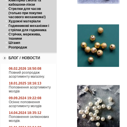
Ювелірна смола та
кабошони-лінзи
Стрелки для часов
(только при покупке
часового механизма!)
Художні матеріали
Годинникові механізми і
стрілки для годинника
Стрічки, мережива,
тканини
Штамп
Розпродаж
БЛОГ / НОВОСТИ
06.02.2026 18:50:08
Повний розпродаж
асортименту магазіну.
18.01.2025 18:16:13
Поповнення асортименту
молдів
09.09.2024 19:22:08
Осіннє поповнення
асортименту молдів
14.04.2024 18:35:12
Поповнення силіконових
молдів.