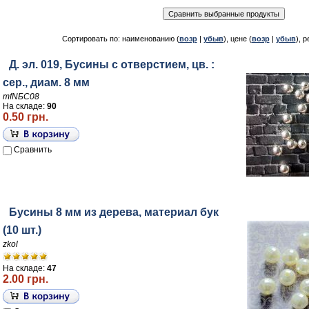
Сортировать по: наименованию (
возр
|
убыв
), цене (
возр
|
убыв
), р
Д. эл. 019, Бусины с отверстием, цв. :
сер., диам. 8 мм
mfNБС08
На складе:
90
0.50 грн.
Сравнить
Бусины 8 мм из дерева, материал бук
(10 шт.)
zkol
На складе:
47
2.00 грн.