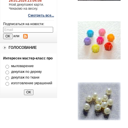
26.01.2024 23:04:08
НовІ декупажні карти.
Чекаємо на весну.
Смотреть все...
Подписаться на новости:
или
ГОЛОСОВАНИЕ
Интересен мастер-класс про
мыловарение
декупаж по дереву
декупаж по ткани
изготовление украшений