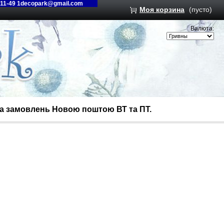
-11-49 1decopark@gmail.com
Моя корзина
(пусто)
Валюта:
вка замовлень Новою поштою ВТ та ПТ.