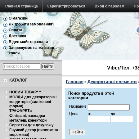
Главная страница
Зарегистрироваться
Вход с паролем
Пр
О магазині
Як зробити замовлення?
Оплата
Доставка
Відео майстер-класи
Запрошуємо на майстер-
класи
Viber/Тел. +
КАТАЛОГ
Главная
Декоративні елементи
»
НОВИЙ ТОВАР***
Поиск продукта в этой
МОЛДИ для декораторів і
категории
кондитерів (силіконові
форми)
Название
ТРАФАРЕТи
Цена
от
до
Філіграні, накладки
металеві, конектори
Серветки для декупажу
Гнучкий декор (виливки та
мереживо)