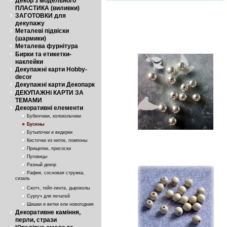
Декор з модельного
ПЛАСТИКА (виливки)
ЗАГОТОВКИ для
декупажу
Металеві підвіски
(шармики)
Металева фурнітура
Бирки та етикетки-
наклейки
Декупажні карти Hobby-
decor
Декупажні карти Декопарк
ДЕКУПАЖНі КАРТИ ЗА
ТЕМАМИ
Декоративні елементи
Бубенчики, колокольчики
Бусины
Бутылочки и ведерки
Кисточки из ниток, помпоны
Прищепки, присоски
Пуговицы
Разный декор
Рафия, сосновая стружка,
сизаль
Скотч, тейп-лента, дыроколы
Сургуч для печатей
Шишки и ветки ели новогодние
Декоративне каміння,
перли, стрази