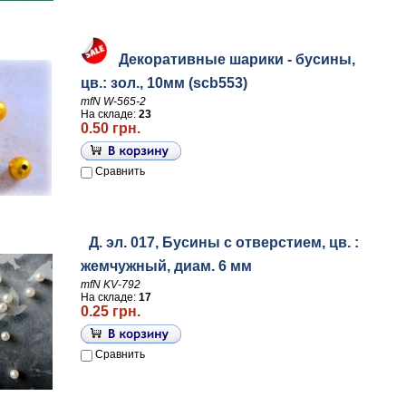
Декоративные шарики - бусины,
цв.: зол., 10мм (scb553)
mfN W-565-2
На складе:
23
0.50 грн.
Сравнить
Д. эл. 017, Бусины с отверстием, цв. :
жемчужный, диам. 6 мм
mfN KV-792
На складе:
17
0.25 грн.
Сравнить