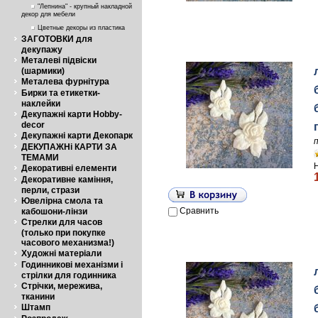
"Лепнина" - крупный накладной
декор для мебели
Цветные декоры из пластика
ЗАГОТОВКИ для
декупажу
Металеві підвіски
(шармики)
Металева фурнітура
Бирки та етикетки-
наклейки
Декупажні карти Hobby-
decor
Декупажні карти Декопарк
ДЕКУПАЖНі КАРТИ ЗА
ТЕМАМИ
Декоративні елементи
Декоративне каміння,
перли, стрази
Ювелірна смола та
Сравнить
кабошони-лінзи
Стрелки для часов
(только при покупке
часового механизма!)
Художні матеріали
Годинникові механізми і
стрілки для годинника
Стрічки, мережива,
тканини
Штамп