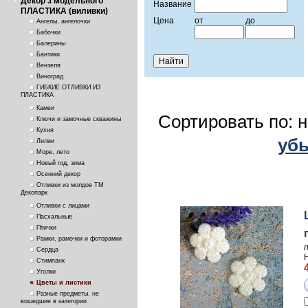
Декор з модельного
Название
ПЛАСТИКА (виливки)
Цена
от
до
Ангелы, ангелочки
Бабочки
Балерины
Бантики
Вензеля
Виноград
ГИБКИЕ ОТЛИВКИ ИЗ
ПЛАСТИКА
Камеи
Сортировать по: 
Ключи и замочные скважины
Кухня
уб
Лилии
Море, лето
Новый год, зима
Осенний декор
Отливки из молдов ТМ
Декопарк
Отливки с лицами
Пасхальные
Птички
Рамки, рамочки и фоторамки
Сердца
Стимпанк
Уголки
Цветы и листики
Разные предметы, не
вошедшие в категории