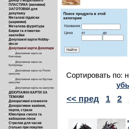
Декор з модельного
ПЛАСТИКА (виливки)
ЗАГОТОВКИ для
декупажу
Поиск продукта в этой
Металеві підвіски
категории
(шармики)
Название
Металева фурнітура
Бирки та етикетки-
Цена
от
до
наклейки
Декупажні карти Hobby-
decor
Декупажні карти Декопарк
Декупажные карты на
Ключницы
Декупажные карты на
Купюрницы
Декупажные карты на Рояли-
Сортировать по: 
шкатулки
Декупажные карты на Круглые
уб
шкатулки
Декупажные карты на шкатулки
ДЕКУПАЖНі КАРТИ ЗА
<< пред
1
2
ТЕМАМИ
Декоративні елементи
Декоративне каміння,
перли, стрази
Ювелірна смола та
кабошони-лінзи
Стрелки для часов
(только при покупке