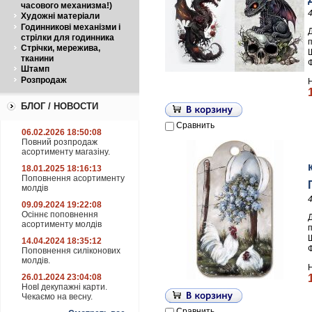
часового механизма!)
Художні матеріали
Годинникові механізми і
стрілки для годинника
Стрічки, мережива,
Щ
тканини
Штамп
Розпродаж
БЛОГ / НОВОСТИ
Сравнить
06.02.2026 18:50:08
Повний розпродаж
асортименту магазіну.
18.01.2025 18:16:13
Поповнення асортименту
молдів
09.09.2024 19:22:08
Осіннє поповнення
асортименту молдів
Щ
14.04.2024 18:35:12
Поповнення силіконових
молдів.
26.01.2024 23:04:08
НовІ декупажні карти.
Чекаємо на весну.
Сравнить