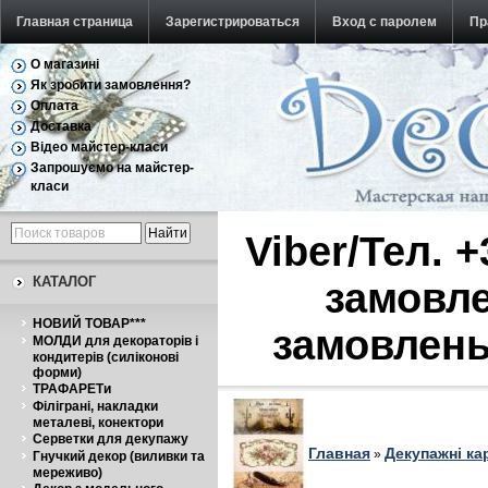
Главная страница
Зарегистрироваться
Вход с паролем
Пр
О магазині
Обратная связь
Як зробити замовлення?
Оплата
Доставка
Відео майстер-класи
Запрошуємо на майстер-
класи
Viber/Тел. 
КАТАЛОГ
замовле
НОВИЙ ТОВАР***
замовлень
МОЛДИ для декораторів і
кондитерів (силіконові
форми)
ТРАФАРЕТи
Філіграні, накладки
металеві, конектори
Серветки для декупажу
Главная
Декупажні ка
»
Гнучкий декор (виливки та
мереживо)