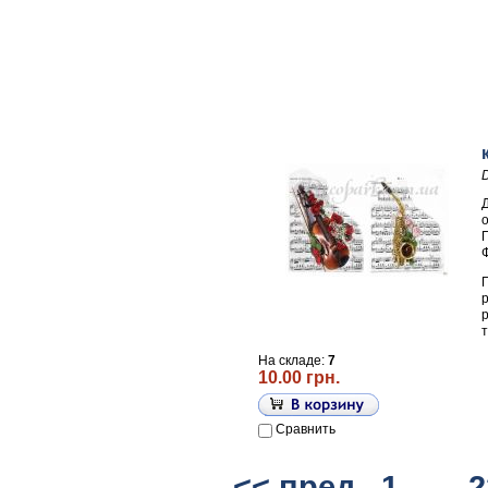
П
На складе:
7
10.00 грн.
Сравнить
<< пред
1
...
2