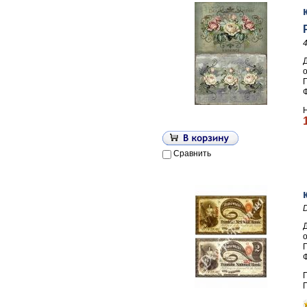
П
Сравнить
П