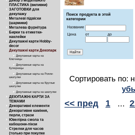
Декор з модельного
ПЛАСТИКА (виливки)
ЗАГОТОВКИ для
декупажу
Поиск продукта в этой
Металеві підвіски
категории
(шармики)
Название
Металева фурнітура
Бирки та етикетки-
Цена
от
до
наклейки
Декупажні карти Hobby-
decor
Декупажні карти Декопарк
Декупажные карты на
Ключницы
Декупажные карты на
Купюрницы
Декупажные карты на Рояли-
Сортировать по: 
шкатулки
Декупажные карты на Круглые
уб
шкатулки
Декупажные карты на шкатулки
ДЕКУПАЖНі КАРТИ ЗА
<< пред
1
...
2
ТЕМАМИ
Декоративні елементи
Декоративне каміння,
перли, стрази
Ювелірна смола та
кабошони-лінзи
Стрелки для часов
(только при покупке