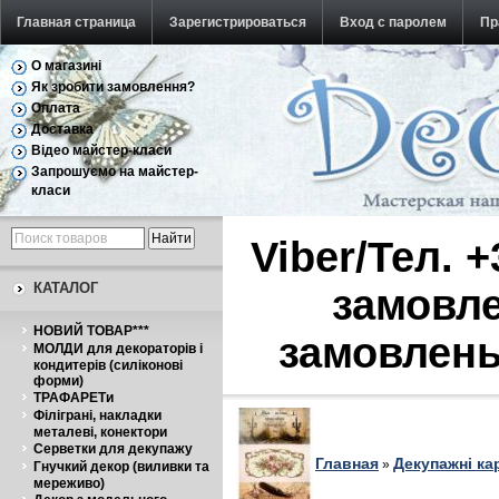
Главная страница
Зарегистрироваться
Вход с паролем
Пр
О магазині
Обратная связь
Як зробити замовлення?
Оплата
Доставка
Відео майстер-класи
Запрошуємо на майстер-
класи
Viber/Тел. 
КАТАЛОГ
замовле
НОВИЙ ТОВАР***
замовлень
МОЛДИ для декораторів і
кондитерів (силіконові
форми)
ТРАФАРЕТи
Філіграні, накладки
металеві, конектори
Серветки для декупажу
Главная
Декупажні ка
»
Гнучкий декор (виливки та
мереживо)