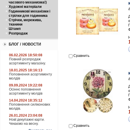
часового механизма!)
Художні матеріали
Годинникові механізми і
стрілки для годинника
Стрічки, мережива,
тканини
П
Штамп
Розпродаж
БЛОГ / НОВОСТИ
06.02.2026 18:50:08
Сравнить
Повний розпродаж
асортименту магазіну.
18.01.2025 18:16:13
Поповнення асортименту
молдів
09.09.2024 19:22:08
Осіннє поповнення
асортименту молдів
П
14.04.2024 18:35:12
Поповнення силіконових
молдів.
26.01.2024 23:04:08
НовІ декупажні карти.
Чекаємо на весну.
Сравнить