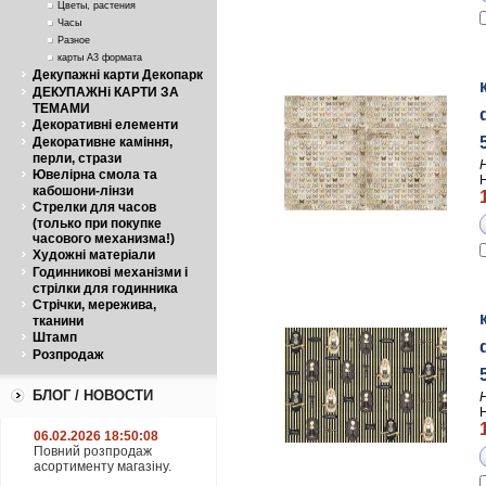
Цветы, растения
Часы
Разное
карты А3 формата
Декупажні карти Декопарк
ДЕКУПАЖНі КАРТИ ЗА
ТЕМАМИ
Декоративні елементи
Декоративне каміння,
перли, стрази
Ювелірна смола та
кабошони-лінзи
Стрелки для часов
(только при покупке
часового механизма!)
Художні матеріали
Годинникові механізми і
стрілки для годинника
Стрічки, мережива,
тканини
Штамп
Розпродаж
БЛОГ / НОВОСТИ
06.02.2026 18:50:08
Повний розпродаж
асортименту магазіну.