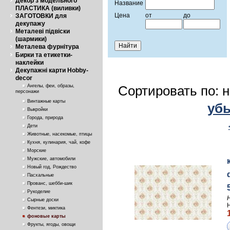
Декор з модельного
Название
ПЛАСТИКА (виливки)
Цена
от
до
ЗАГОТОВКИ для
декупажу
Металеві підвіски
(шармики)
Металева фурнітура
Бирки та етикетки-
наклейки
Декупажні карти Hobby-
decor
Ангелы, феи, образы,
Сортировать по: 
персонажи
Винтажные карты
уб
Выкройки
Города, природа
Дети
Животные, насекомые, птицы
Кухня, кулинария, чай, кофе
Морские
Мужские, автомобили
Новый год, Рождество
Пасхальные
Прованс, шебби-шик
Рукоделие
Сырные доски
Фентези, миктика
фоновые карты
Фрукты, ягоды, овощи