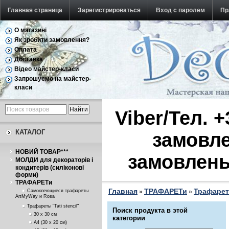
Главная страница
Зарегистрироваться
Вход с паролем
Пр
О магазині
Обратная связь
Як зробити замовлення?
Оплата
Доставка
Відео майстер-класи
Запрошуємо на майстер-
класи
Viber/Тел. 
КАТАЛОГ
замовле
НОВИЙ ТОВАР***
замовлень
МОЛДИ для декораторів і
кондитерів (силіконові
форми)
ТРАФАРЕТи
Главная
ТРАФАРЕТи
Трафареты
Самоклеющиеся трафареты
»
»
ArtMyWay и Rosa
Трафареты "Tati stencil"
Поиск продукта в этой
30 х 30 см
категории
А4 (30 х 20 см)