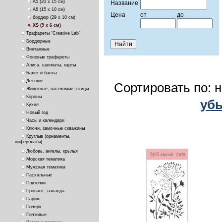
А5 (20 х 15 см)
Название
А6 (15 х 10 см)
Цена
от
до
бордюр (29 х 10 см)
ХS (9 х 6 см)
Трафареты “Creative Lab”
Бордюрные
Винтажные
Фоновые трафареты
Алиса, шахматы, карты
Балет и банты
Детские
Сортировать по: 
Животные, насекомые, птицы
Короны
уб
Кухня
Новый год
Часы и календари
Ключи, замочные скважины
Круглые (орнаменты,
циферблаты)
Любовь, ангелы, крылья
Морская тематика
Мужская тематика
Пасхальные
Плиточки
Прованс, лаванда
Париж
Почерк
Почтовые