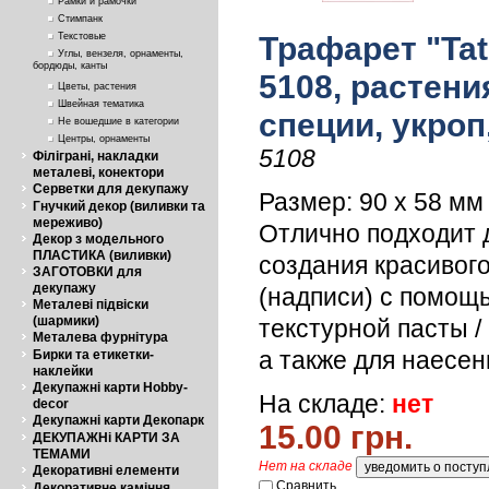
Рамки и рамочки
Стимпанк
Текстовые
Трафарет "Tati
Углы, вензеля, орнаменты,
бордюды, канты
5108, растени
Цветы, растения
Швейная тематика
специи, укроп
Не вошедшие в категории
Центры, орнаменты
5108
Філіграні, накладки
металеві, конектори
Серветки для декупажу
Размер: 90 х 58 мм
Гнучкий декор (виливки та
мереживо)
Отлично подходит 
Декор з модельного
ПЛАСТИКА (виливки)
создания красивог
ЗАГОТОВКИ для
декупажу
(надписи) с помощ
Металеві підвіски
(шармики)
текстурной пасты /
Металева фурнітура
а также для наесен
Бирки та етикетки-
наклейки
Декупажні карти Hobby-
На складе:
нет
decor
Декупажні карти Декопарк
15.00 грн.
ДЕКУПАЖНі КАРТИ ЗА
ТЕМАМИ
Нет на складе
Декоративні елементи
Сравнить
Декоративне каміння,