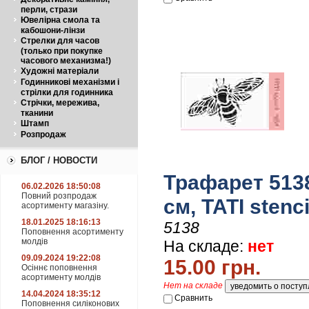
перли, стрази
Ювелірна смола та
кабошони-лінзи
Стрелки для часов
(только при покупке
часового механизма!)
Художні матеріали
Годинникові механізми і
стрілки для годинника
Стрічки, мережива,
тканини
Штамп
Розпродаж
БЛОГ / НОВОСТИ
Трафарет 5138
06.02.2026 18:50:08
Повний розпродаж
см, TATI stenc
асортименту магазіну.
18.01.2025 18:16:13
5138
Поповнення асортименту
молдів
На складе:
нет
09.09.2024 19:22:08
15.00 грн.
Осіннє поповнення
асортименту молдів
Нет на складе
14.04.2024 18:35:12
Сравнить
Поповнення силіконових