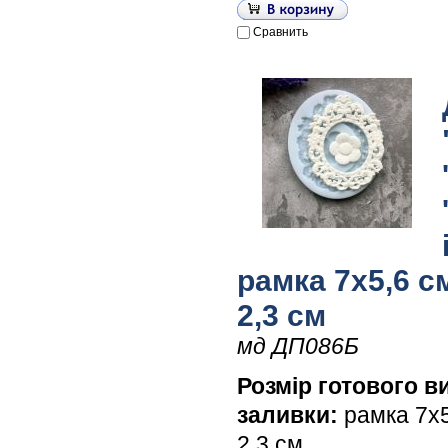
Сравнить
рамка 7х5,6 см
2,3 см
мд ДП086Б
Розмір готового в
заливки:
рамка 7х5,
2,3 см