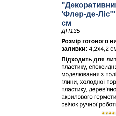
"Декоративни
'Флер-де-Ліс'"
см
ДП135
Розмір готового в
заливки:
4,2х4,2 с
Підходить для лит
пластику, епоксидн
моделювання з пол
глини, холодної по
пластику, дерев’яної
акрилового гермети
свічок ручної робо