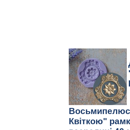
Восьмипелюс
Квіткою" рам