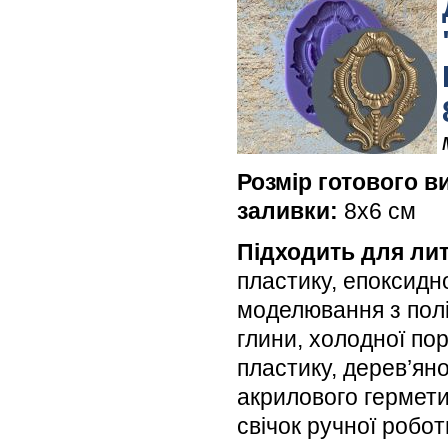
Розмір готового в
заливки:
8х6 см
Підходить для лит
пластику, епоксидн
моделювання з пол
глини, холодної по
пластику, дерев’яної
акрилового гермети
свічок ручної робо