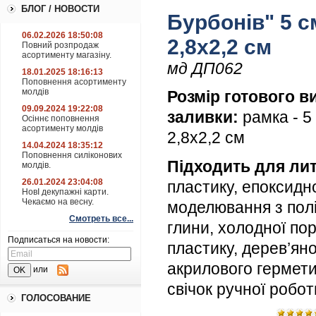
БЛОГ / НОВОСТИ
Бурбонів" 5 см
06.02.2026 18:50:08
2,8х2,2 см
Повний розпродаж
асортименту магазіну.
мд ДП062
18.01.2025 18:16:13
Поповнення асортименту
молдів
Розмір готового в
09.09.2024 19:22:08
заливки:
рамка - 5 
Осіннє поповнення
асортименту молдів
2,8х2,2 см
14.04.2024 18:35:12
Поповнення силіконових
Підходить для лит
молдів.
26.01.2024 23:04:08
пластику, епоксидн
НовІ декупажні карти.
Чекаємо на весну.
моделювання з пол
Смотреть все...
глини, холодної по
Подписаться на новости:
пластику, дерев’яної
акрилового гермети
или
свічок ручної робо
ГОЛОСОВАНИЕ