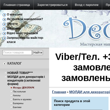
Главная страница
Зарегистрироваться
Вход с паролем
Пр
О магазині
Обратная связь
Як зробити замовлення?
Оплата
Доставка
Відео майстер-класи
Запрошуємо на майстер-
класи
Viber/Тел. 
КАТАЛОГ
замовле
НОВИЙ ТОВАР***
замовлень
МОЛДИ для декораторів і
кондитерів (силіконові
форми)
Молды ДЕКОПАРК
Главная
МОЛДИ для декораторів
Пасхальные
»
Ангелы
Багеты и кружево
Поиск продукта в этой
Балерины
категории
Бантики