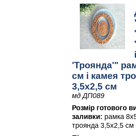
'Троянда'" ра
см і камея тр
3,5х2,5 см
мд ДП089
Розмір готового в
заливки:
рамка 8х5
троянда 3,5х2,5 см