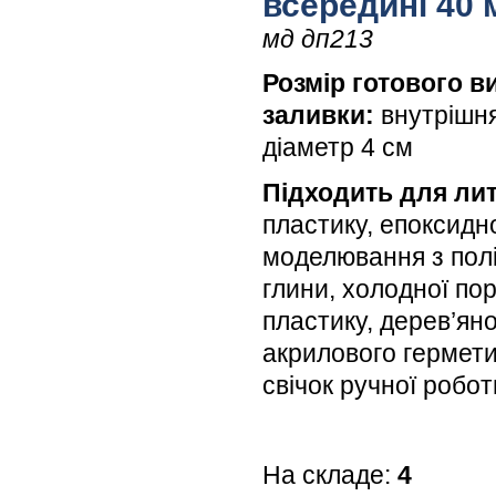
всередині 40 
мд дп213
Розмір готового в
заливки:
внутрішня
діаметр 4 см
Підходить для лит
пластику, епоксидн
моделювання з пол
глини, холодної по
пластику, дерев’яної
акрилового гермети
свічок ручної робо
На складе:
4