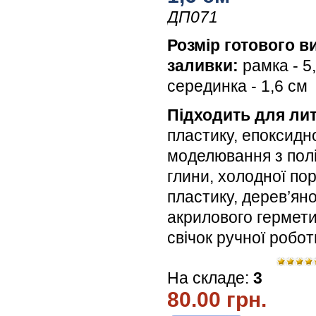
ДП071
Розмір готового в
заливки:
рамка - 5
серединка - 1,6 см
Підходить для лит
пластику, епоксидн
моделювання з пол
глини, холодної по
пластику, дерев’яної
акрилового гермети
свічок ручної робо
На складе:
3
80.00 грн.