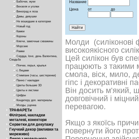
Название
Бабочки, жуки
Вензеля и уголки
Цена
от
до
Виноград и лоза
Дамы, девушки
Не вошедшие в категории
Новый год
Камеи
Короны
Молди (силіконові 
Ключи, замочные скважины
Морские
високоякісного силі
Рамки
Цей силікон був спе
Сердца, love, день Валентина,
Свадьба
працюють з такими м
Птички, перья, крылья
с Лицами
смола, віск, мило, 
Стимпанк (часы, шестеренки)
гіпс і декоративні па
Панно / накладки
Цветы большие 3D
Він досить м'який, щ
Цветы и листики
Цифры
довговічний і міцни
Кондитеру доп. материалы
перевагою.
Молды, уценка
ТРАФАРЕТи
Філіграні, накладки
металеві, конектори
Якщо з якоїсь причи
Серветки для декупажу
повернути його прот
Гнучкий декор (виливки та
мереживо)
Повернення здійсню
Декор з модельного