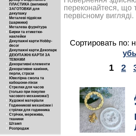
ПЛАСТИКА (виливки)
переконайтеся, що 
ЗАГОТОВКИ для
декупажу
первісному вигляді.
Металеві підвіски
(шармики)
Металева фурнітура
Бирки та етикетки-
наклейки
Сортировать по: 
Декупажні карти Hobby-
decor
Декупажні карти Декопарк
уб
ДЕКУПАЖНі КАРТИ ЗА
ТЕМАМИ
Декоративні елементи
1
2
Декоративне каміння,
перли, стрази
Ювелірна смола та
кабошони-лінзи
Стрелки для часов
(только при покупке
часового механизма!)
Художні матеріали
Годинникові механізми і
стрілки для годинника
Стрічки, мережива,
тканини
Штамп
Розпродаж