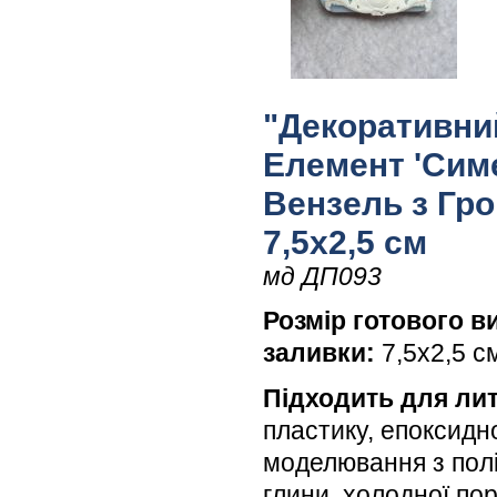
"Декоративни
Елемент 'Сим
Вензель з Гро
7,5х2,5 см
мд ДП093
Розмір готового в
заливки:
7,5х2,5 с
Підходить для лит
пластику, епоксидн
моделювання з пол
глини, холодної по