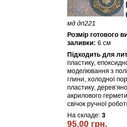
мд дп221
Розмір готового в
заливки:
6 см
Підходить для лит
пластику, епоксидн
моделювання з пол
глини, холодної по
пластику, дерев’яної
акрилового гермети
свічок ручної робо
На складе:
3
95.00 грн.