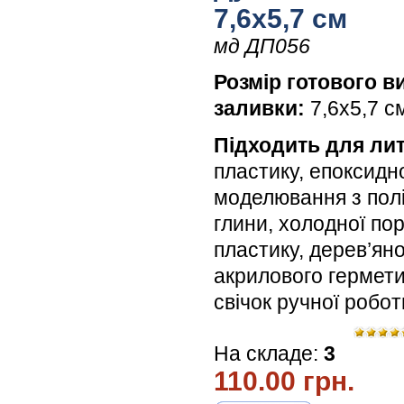
7,6х5,7 см
мд ДП056
Розмір готового в
заливки:
7,6х5,7 с
Підходить для лит
пластику, епоксидн
моделювання з пол
глини, холодної по
пластику, дерев’яної
акрилового гермети
свічок ручної робо
На складе:
3
110.00 грн.