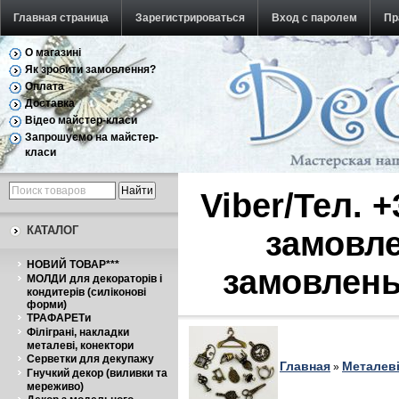
Главная страница
Зарегистрироваться
Вход с паролем
Пр
О магазині
Обратная связь
Як зробити замовлення?
Оплата
Доставка
Відео майстер-класи
Запрошуємо на майстер-
класи
Viber/Тел. 
КАТАЛОГ
замовле
НОВИЙ ТОВАР***
замовлень
МОЛДИ для декораторів і
кондитерів (силіконові
форми)
ТРАФАРЕТи
Філіграні, накладки
металеві, конектори
Серветки для декупажу
Главная
Металеві
»
Гнучкий декор (виливки та
мереживо)