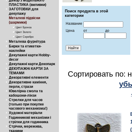
Декор з модельного
ПЛАСТИКА (виливки)
ЗАГОТОВКИ для
Поиск продукта в этой
декупажу
категории
Металеві підвіски
(шармики)
Название
Цвет Бронза
Цена
от
до
Цвет Золото
Цвет Серебро
Металева фурнітура
Бирки та етикетки-
наклейки
Декупажні карти Hobby-
decor
Декупажні карти Декопарк
ДЕКУПАЖНі КАРТИ ЗА
Сортировать по: 
ТЕМАМИ
Декоративні елементи
уб
Декоративне каміння,
перли, стрази
Ювелірна смола та
кабошони-лінзи
Стрелки для часов
(только при покупке
часового механизма!)
Художні матеріали
Годинникові механізми і
стрілки для годинника
Стрічки, мережива,
тканини