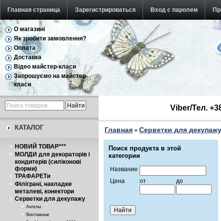
Главная страница
Зарегистрироваться
Вход с паролем
Пр
О магазині
Як зробити замовлення?
Оплата
Доставка
Відео майстер-класи
Запрошуємо на майстер-
класи
Viber/Тел. +
КАТАЛОГ
Главная
Серветки для декупаж
»
НОВИЙ ТОВАР***
Поиск продукта в этой
МОЛДИ для декораторів і
категории
кондитерів (силіконові
форми)
Название
ТРАФАРЕТи
Цена
от
до
Філіграні, накладки
металеві, конектори
Серветки для декупажу
Ангелы
Винтажные