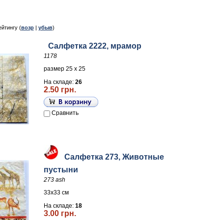
ейтингу (
возр
|
убыв
)
Салфетка 2222, мрамор
1178
размер 25 х 25
На складе:
26
2.50 грн.
Сравнить
Салфетка 273, Животные
пустыни
273 ash
33х33 см
На складе:
18
3.00 грн.