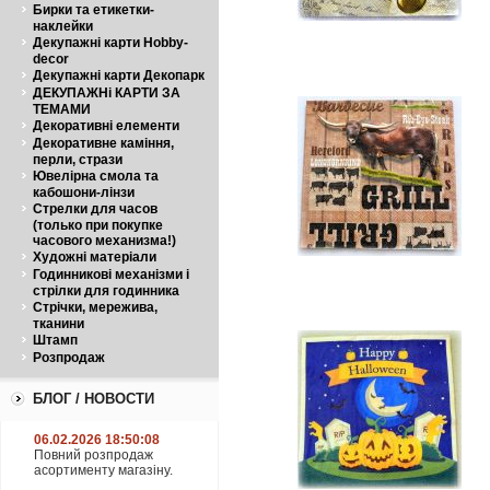
Бирки та етикетки-
наклейки
Декупажні карти Hobby-
decor
Декупажні карти Декопарк
ДЕКУПАЖНі КАРТИ ЗА
ТЕМАМИ
Декоративні елементи
Декоративне каміння,
перли, стрази
Ювелірна смола та
кабошони-лінзи
Стрелки для часов
(только при покупке
часового механизма!)
Художні матеріали
Годинникові механізми і
стрілки для годинника
Стрічки, мережива,
тканини
Штамп
Розпродаж
БЛОГ / НОВОСТИ
06.02.2026 18:50:08
Повний розпродаж
асортименту магазіну.