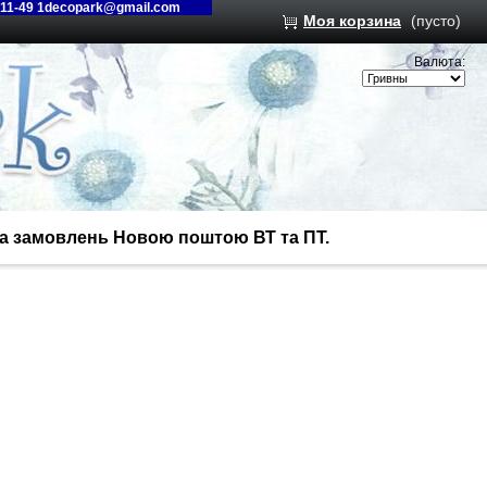
-11-49 1decopark@gmail.com
Моя корзина
(пусто)
Валюта:
вка замовлень Новою поштою ВТ та ПТ.