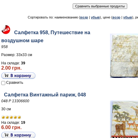
Сортировать по: наименованию (
возр
|
убыв
), цене (
возр
|
убыв
), р
Салфетка 958, Путешествие на
воздушном шаре
958
Размер: 33х33 см
На складе:
39
2.00 грн.
Сравнить
Салфетка Винтажный париж, 048
048 Р 13306600
30 см
На складе:
19
6.00 грн.