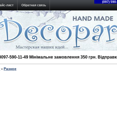
(097) 590
айс-лист
Обратная связь
38097-590-11-49 Мінімальне замовлення 350 грн. Відпра
у
Разное
»