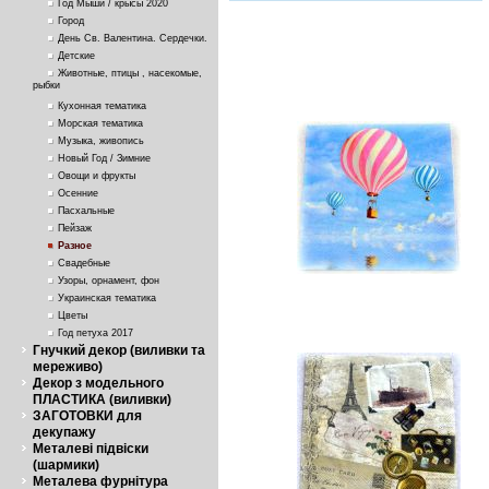
Год Мыши / крысы 2020
Город
День Св. Валентина. Сердечки.
Детские
Животные, птицы , насекомые,
рыбки
Кухонная тематика
Морская тематика
Музыка, живопись
Новый Год / Зимние
Овощи и фрукты
Осенние
Пасхальные
Пейзаж
Разное
Свадебные
Узоры, орнамент, фон
Украинская тематика
Цветы
Год петуха 2017
Гнучкий декор (виливки та
мереживо)
Декор з модельного
ПЛАСТИКА (виливки)
ЗАГОТОВКИ для
декупажу
Металеві підвіски
(шармики)
Металева фурнітура