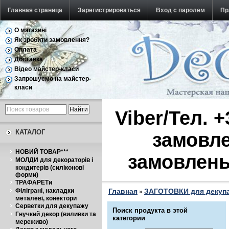
Главная страница
Зарегистрироваться
Вход с паролем
Пр
О магазині
Обратная связь
Як зробити замовлення?
Оплата
Доставка
Відео майстер-класи
Запрошуємо на майстер-
класи
Viber/Тел. 
КАТАЛОГ
замовле
НОВИЙ ТОВАР***
замовлень
МОЛДИ для декораторів і
кондитерів (силіконові
форми)
ТРАФАРЕТи
Філіграні, накладки
Главная
ЗАГОТОВКИ для декуп
»
металеві, конектори
Серветки для декупажу
Поиск продукта в этой
Гнучкий декор (виливки та
категории
мереживо)