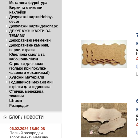
Металева фурнітура
Бирки та етикетки-
наклейки
Декупажні карти Hobby-
decor
Декупажні карти Декопарк
ДЕКУПАЖНі КАРТИ ЗА
ТЕМАМИ
Декоративні елементи
Декоративне каміння,
перли, стрази
Ювелірна смола та
кабошони-лінзи
Стрелки для часов
(только при покупке
часового механизма!)
Художні матеріали
Годинникові механізми і
стрілки для годинника
Стрічки, мережива,
тканини
Штамп
Розпродаж
БЛОГ / НОВОСТИ
06.02.2026 18:50:08
Повний розпродаж
асортименту магазіну.