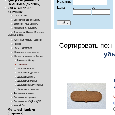
Декор з модельного
Название
ПЛАСТИКА (виливки)
Цена
от
до
ЗАГОТОВКИ для
декупажу
Пасхальные
Декоративные элементы
Заготовки под магниты
Канцелярия, альбомы
Ключницы. Панно. Вешалки.
Сырные доски.
Кухонная утварь / досочки
Сортировать по: 
Разное
Часы - заготовки
уб
Шкатулки и купюрницы
Шильды и рамки-чипборды
Рамки-чипборды
Шильды
Шильды Ажурные
Шильды Квадратные
Шильды Круглые
Шильды Овальные
Шильды Прямоугольные
Шильды со словами
Фоторамки и рамы
Заготовки из дерева
Заготовки из МДФ и ДВП
Новый Год
Металеві підвіски
(шармики)