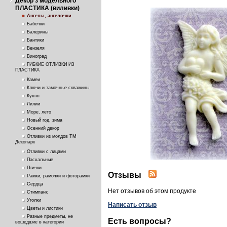
Декор з модельного
ПЛАСТИКА (виливки)
Ангелы, ангелочки
Бабочки
Балерины
Бантики
Вензеля
Виноград
ГИБКИЕ ОТЛИВКИ ИЗ
ПЛАСТИКА
Камеи
Ключи и замочные скважины
Кухня
Лилии
Море, лето
Новый год, зима
Осенний декор
Отливки из молдов ТМ
Декопарк
Отливки с лицами
Пасхальные
Птички
Отзывы
Рамки, рамочки и фоторамки
Сердца
Нет отзывов об этом продукте
Стимпанк
Уголки
Написать отзыв
Цветы и листики
Разные предметы, не
Есть вопросы?
вошедшие в категории