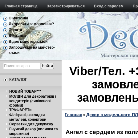
Главная страница
Зарегистрироваться
Вход с паролем
Пр
О магазині
Обратная связь
Як зробити замовлення?
Оплата
Доставка
Відео майстер-класи
Запрошуємо на майстер-
класи
Viber/Тел. 
КАТАЛОГ
замовле
НОВИЙ ТОВАР***
замовлень
МОЛДИ для декораторів і
кондитерів (силіконові
форми)
ТРАФАРЕТи
Главная
Декор з модельного П
Філіграні, накладки
»
металеві, конектори
Серветки для декупажу
Гнучкий декор (виливки та
Ангел с сердцем из поли
мереживо)