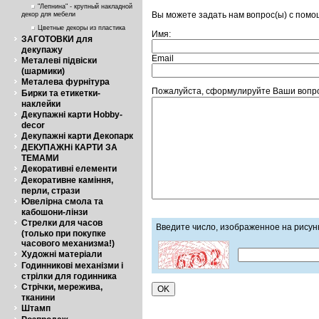
"Лепнина" - крупный накладной
Вы можете задать нам вопрос(ы) с пом
декор для мебели
Цветные декоры из пластика
Имя:
ЗАГОТОВКИ для
декупажу
Email
Металеві підвіски
(шармики)
Металева фурнітура
Пожалуйста, сформулируйте Ваши вопрос
Бирки та етикетки-
наклейки
Декупажні карти Hobby-
decor
Декупажні карти Декопарк
ДЕКУПАЖНі КАРТИ ЗА
ТЕМАМИ
Декоративні елементи
Декоративне каміння,
перли, стрази
Ювелірна смола та
кабошони-лінзи
Стрелки для часов
Введите число, изображенное на рисун
(только при покупке
часового механизма!)
Художні матеріали
Годинникові механізми і
стрілки для годинника
Стрічки, мережива,
тканини
Штамп