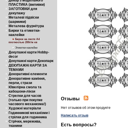
Декор з модельного
ПЛАСТИКА (виливки)
ЗАГОТОВКИ для
декупажу
Металеві підвіски
(шармики)
Металева фурнітура
Бирки та етикетки-
наклейки
Бирки на листе А4
плотностью 200г/м кв
Этикетки-наклейки
Декупажні карти Hobby-
decor
Декупажні карти Декопарк
ДЕКУПАЖНі КАРТИ ЗА
ТЕМАМИ
Декоративні елементи
Декоративне каміння,
перли, стрази
Ювелірна смола та
кабошони-лінзи
Стрелки для часов
Отзывы
(только при покупке
часового механизма!)
Нет отзывов об этом продукте
Художні матеріали
Годинникові механізми і
Написать отзыв
стрілки для годинника
Стрічки, мережива,
Есть вопросы?
тканини