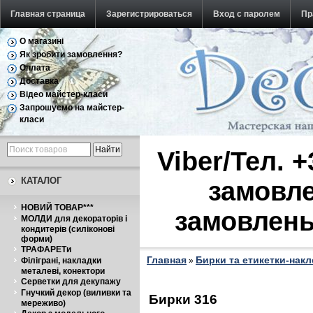
Главная страница
Зарегистрироваться
Вход с паролем
Пр
О магазині
Обратная связь
Як зробити замовлення?
Оплата
Доставка
Відео майстер-класи
Запрошуємо на майстер-
класи
Viber/Тел. 
КАТАЛОГ
замовле
НОВИЙ ТОВАР***
замовлень
МОЛДИ для декораторів і
кондитерів (силіконові
форми)
ТРАФАРЕТи
Главная
Бирки та етикетки-нак
Філіграні, накладки
»
металеві, конектори
Серветки для декупажу
Гнучкий декор (виливки та
Бирки 316
мереживо)