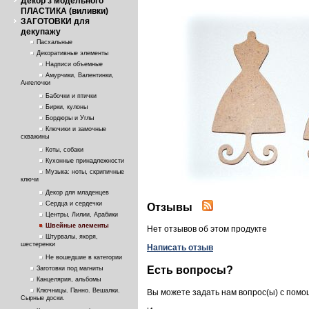
Декор з модельного
ПЛАСТИКА (виливки)
ЗАГОТОВКИ для
декупажу
Пасхальные
Декоративные элементы
Надписи объемные
Амурчики, Валентинки,
Ангелочки
Бабочки и птички
Бирки, кулоны
Бордюры и Углы
Ключики и замочные
скважины
Коты, собаки
Кухонные принадлежности
Музыка: ноты, скрипичные
ключи
Декор для младенцев
Сердца и сердечки
Отзывы
Центры, Лилии, Арабики
Швейные элементы
Нет отзывов об этом продукте
Штурвалы, якоря,
шестеренки
Написать отзыв
Не вошедшие в категории
Есть вопросы?
Заготовки под магниты
Канцелярия, альбомы
Ключницы. Панно. Вешалки.
Вы можете задать нам вопрос(ы) с пом
Сырные доски.