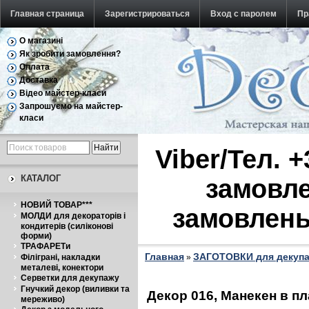
Главная страница
Зарегистрироваться
Вход с паролем
Пр
О магазині
Обратная связь
Як зробити замовлення?
Оплата
Доставка
Відео майстер-класи
Запрошуємо на майстер-
класи
Viber/Тел. 
КАТАЛОГ
замовле
НОВИЙ ТОВАР***
замовлень
МОЛДИ для декораторів і
кондитерів (силіконові
форми)
ТРАФАРЕТи
Главная
ЗАГОТОВКИ для декуп
Філіграні, накладки
»
металеві, конектори
Серветки для декупажу
Гнучкий декор (виливки та
Декор 016, Манекен в пл
мереживо)