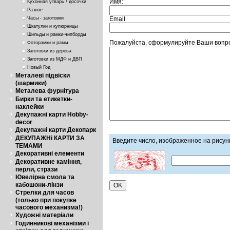
Имя:
Кухонная утварь / досочки
Разное
Email
Часы - заготовки
Шкатулки и купюрницы
Шильды и рамки-чипборды
Пожалуйста, сформулируйте Ваши вопрос
Фоторамки и рамы
Заготовки из дерева
Заготовки из МДФ и ДВП
Новый Год
Металеві підвіски
(шармики)
Металева фурнітура
Бирки та етикетки-
наклейки
Декупажні карти Hobby-
decor
Декупажні карти Декопарк
ДЕКУПАЖНі КАРТИ ЗА
Введите число, изображенное на рисун
ТЕМАМИ
Декоративні елементи
Декоративне каміння,
перли, стрази
Ювелірна смола та
кабошони-лінзи
Стрелки для часов
(только при покупке
часового механизма!)
Художні матеріали
Годинникові механізми і