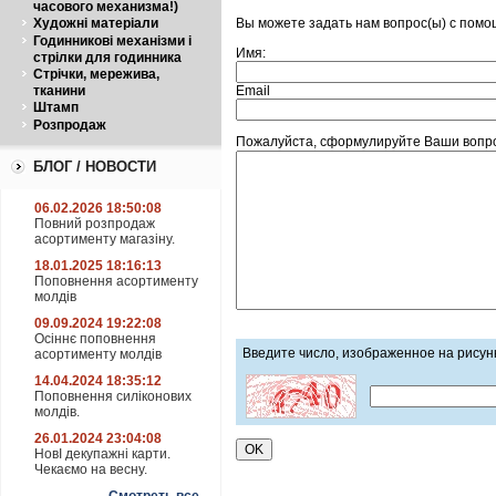
часового механизма!)
Вы можете задать нам вопрос(ы) с пом
Художні матеріали
Годинникові механізми і
Имя:
стрілки для годинника
Стрічки, мережива,
Email
тканини
Штамп
Розпродаж
Пожалуйста, сформулируйте Ваши вопро
БЛОГ / НОВОСТИ
06.02.2026 18:50:08
Повний розпродаж
асортименту магазіну.
18.01.2025 18:16:13
Поповнення асортименту
молдів
09.09.2024 19:22:08
Осіннє поповнення
Введите число, изображенное на рисун
асортименту молдів
14.04.2024 18:35:12
Поповнення силіконових
молдів.
26.01.2024 23:04:08
НовІ декупажні карти.
Чекаємо на весну.