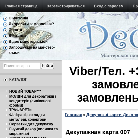
Главная страница
Зарегистрироваться
Вход с паролем
Пр
О магазині
Обратная связь
Як зробити замовлення?
Оплата
Доставка
Відео майстер-класи
Запрошуємо на майстер-
класи
Viber/Тел. 
КАТАЛОГ
замовле
НОВИЙ ТОВАР***
замовлень
МОЛДИ для декораторів і
кондитерів (силіконові
форми)
ТРАФАРЕТи
Главная
Декупажні карти Декоп
Філіграні, накладки
»
металеві, конектори
Серветки для декупажу
Гнучкий декор (виливки та
Декупажная карта 007
мереживо)