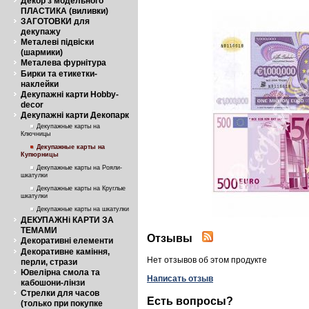
Декор з модельного
ПЛАСТИКА (виливки)
ЗАГОТОВКИ для
декупажу
Металеві підвіски
(шармики)
Металева фурнітура
Бирки та етикетки-
наклейки
Декупажні карти Hobby-
decor
Декупажні карти Декопарк
Декупажные карты на
Ключницы
Декупажные карты на
Купюрницы
Декупажные карты на Рояли-
шкатулки
Декупажные карты на Круглые
шкатулки
Декупажные карты на шкатулки
ДЕКУПАЖНі КАРТИ ЗА
ТЕМАМИ
Отзывы
Декоративні елементи
Декоративне каміння,
Нет отзывов об этом продукте
перли, стрази
Ювелірна смола та
Написать отзыв
кабошони-лінзи
Стрелки для часов
Есть вопросы?
(только при покупке