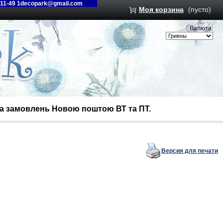
-11-49 1decopark@gmail.com
Моя корзина
(пусто)
Валюта:
вка замовлень Новою поштою ВТ та ПТ.
Версия для печати