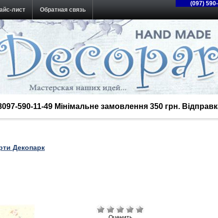
(097) 590
айс-лист
Обратная связь
38097-590-11-49 Мінімальне замовлення 350 грн. Відпра
рти Декопарк
Оценить