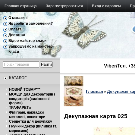
Главная страница
Зарегистрироваться
Вход с паролем
Пр
О магазині
Як зробити замовлення?
Оплата
Доставка
Відео майстер-класи
Запрошуємо на майстер-
класи
Viber/Тел. +
КАТАЛОГ
НОВИЙ ТОВАР***
Главная
Декупажні ка
»
МОЛДИ для декораторів і
кондитерів (силіконові
форми)
ТРАФАРЕТи
Філіграні, накладки
Декупажная карта 025
металеві, конектори
Серветки для декупажу
Гнучкий декор (виливки та
мереживо)