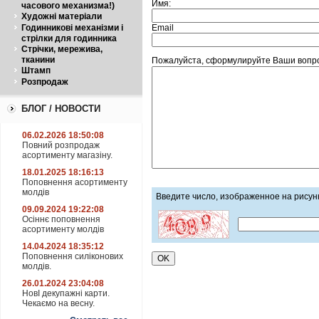
Имя:
часового механизма!)
Художні матеріали
Email
Годинникові механізми і
стрілки для годинника
Стрічки, мережива,
тканини
Пожалуйста, сформулируйте Ваши вопро
Штамп
Розпродаж
БЛОГ / НОВОСТИ
06.02.2026 18:50:08
Повний розпродаж
асортименту магазіну.
18.01.2025 18:16:13
Поповнення асортименту
молдів
Введите число, изображенное на рисун
09.09.2024 19:22:08
Осіннє поповнення
асортименту молдів
14.04.2024 18:35:12
Поповнення силіконових
молдів.
26.01.2024 23:04:08
НовІ декупажні карти.
Чекаємо на весну.