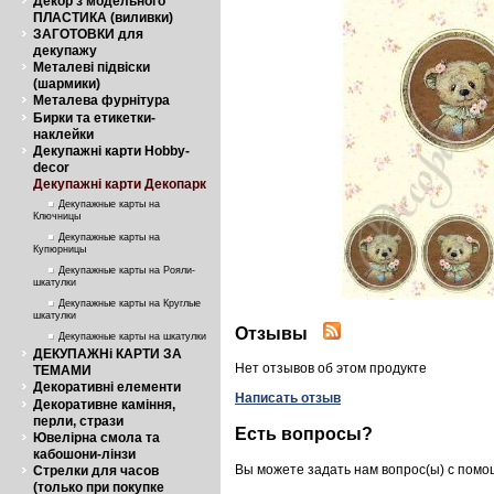
Декор з модельного
ПЛАСТИКА (виливки)
ЗАГОТОВКИ для
декупажу
Металеві підвіски
(шармики)
Металева фурнітура
Бирки та етикетки-
наклейки
Декупажні карти Hobby-
decor
Декупажні карти Декопарк
Декупажные карты на
Ключницы
Декупажные карты на
Купюрницы
Декупажные карты на Рояли-
шкатулки
Декупажные карты на Круглые
шкатулки
Отзывы
Декупажные карты на шкатулки
ДЕКУПАЖНі КАРТИ ЗА
Нет отзывов об этом продукте
ТЕМАМИ
Декоративні елементи
Написать отзыв
Декоративне каміння,
перли, стрази
Есть вопросы?
Ювелірна смола та
кабошони-лінзи
Вы можете задать нам вопрос(ы) с пом
Стрелки для часов
(только при покупке