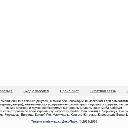
оваться
Вход с паролем
Прайс-лист
Обратная связь
 выполненные в технике декупаж, а также все необходимые материалы для самостоятель
ерные декоры), металлическая и деревянная фурнитура к изделиям из дерева, часовые
смола, кружево и другие необходимые материалы к вашим хенд-мейд работам.
е есть отправка по всей Украине (курьерская служба Нова пошта) в: Черновцы, Хмель
ы, Черкассы, Винница, Кривой Рог, Мариуполь, Херсон, Житомир, Кировоград, Белая Ц
Творча майстерня ДекоПарк
. © 2013-2018