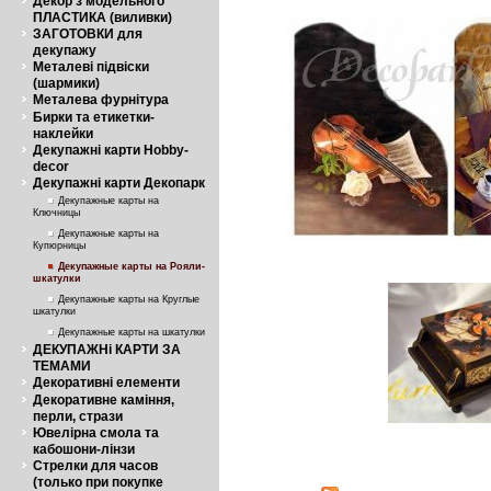
Декор з модельного
ПЛАСТИКА (виливки)
ЗАГОТОВКИ для
декупажу
Металеві підвіски
(шармики)
Металева фурнітура
Бирки та етикетки-
наклейки
Декупажні карти Hobby-
decor
Декупажні карти Декопарк
Декупажные карты на
Ключницы
Декупажные карты на
Купюрницы
Декупажные карты на Рояли-
шкатулки
Декупажные карты на Круглые
шкатулки
Декупажные карты на шкатулки
ДЕКУПАЖНі КАРТИ ЗА
ТЕМАМИ
Декоративні елементи
Декоративне каміння,
перли, стрази
Ювелірна смола та
кабошони-лінзи
Стрелки для часов
(только при покупке