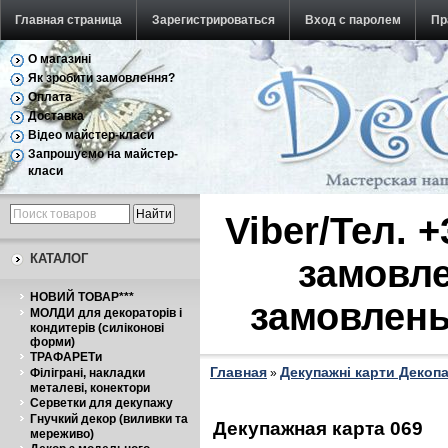
Главная страница
Зарегистрироваться
Вход с паролем
Пр
О магазині
Обратная связь
Як зробити замовлення?
Оплата
Доставка
Відео майстер-класи
Запрошуємо на майстер-
класи
Viber/Тел. 
КАТАЛОГ
замовле
НОВИЙ ТОВАР***
замовлень
МОЛДИ для декораторів і
кондитерів (силіконові
форми)
ТРАФАРЕТи
Главная
Декупажні карти Декоп
Філіграні, накладки
»
металеві, конектори
Серветки для декупажу
Гнучкий декор (виливки та
Декупажная карта 069
мереживо)