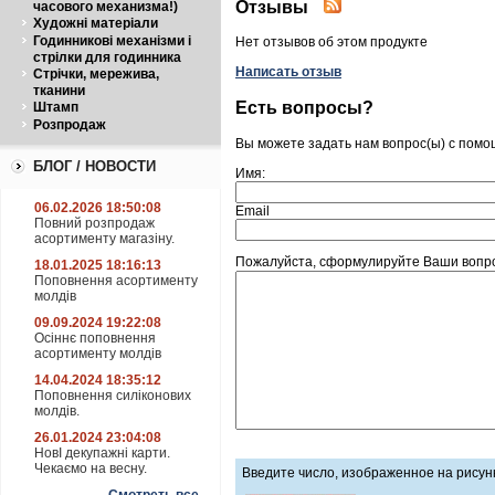
Отзывы
часового механизма!)
Художні матеріали
Годинникові механізми і
Нет отзывов об этом продукте
стрілки для годинника
Написать отзыв
Стрічки, мережива,
тканини
Есть вопросы?
Штамп
Розпродаж
Вы можете задать нам вопрос(ы) с пом
БЛОГ / НОВОСТИ
Имя:
06.02.2026 18:50:08
Email
Повний розпродаж
асортименту магазіну.
Пожалуйста, сформулируйте Ваши вопро
18.01.2025 18:16:13
Поповнення асортименту
молдів
09.09.2024 19:22:08
Осіннє поповнення
асортименту молдів
14.04.2024 18:35:12
Поповнення силіконових
молдів.
26.01.2024 23:04:08
НовІ декупажні карти.
Чекаємо на весну.
Введите число, изображенное на рисун