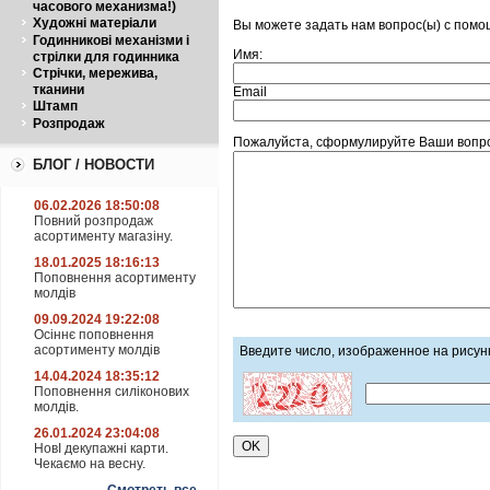
часового механизма!)
Художні матеріали
Вы можете задать нам вопрос(ы) с пом
Годинникові механізми і
Имя:
стрілки для годинника
Стрічки, мережива,
тканини
Email
Штамп
Розпродаж
Пожалуйста, сформулируйте Ваши вопро
БЛОГ / НОВОСТИ
06.02.2026 18:50:08
Повний розпродаж
асортименту магазіну.
18.01.2025 18:16:13
Поповнення асортименту
молдів
09.09.2024 19:22:08
Осіннє поповнення
асортименту молдів
Введите число, изображенное на рисун
14.04.2024 18:35:12
Поповнення силіконових
молдів.
26.01.2024 23:04:08
НовІ декупажні карти.
Чекаємо на весну.