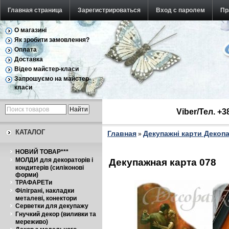
Главная страница
Зарегистрироваться
Вход с паролем
Пр
О магазині
Як зробити замовлення?
Оплата
Доставка
Відео майстер-класи
Запрошуємо на майстер-
класи
Viber/Тел. +
КАТАЛОГ
Главная
Декупажні карти Декоп
»
НОВИЙ ТОВАР***
МОЛДИ для декораторів і
Декупажная карта 078
кондитерів (силіконові
форми)
ТРАФАРЕТи
Філіграні, накладки
металеві, конектори
Серветки для декупажу
Гнучкий декор (виливки та
мереживо)