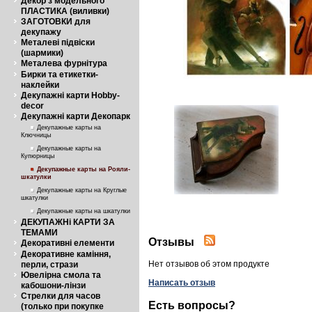
Декор з модельного
ПЛАСТИКА (виливки)
ЗАГОТОВКИ для
декупажу
Металеві підвіски
(шармики)
Металева фурнітура
Бирки та етикетки-
наклейки
Декупажні карти Hobby-
decor
Декупажні карти Декопарк
Декупажные карты на
Ключницы
Декупажные карты на
Купюрницы
Декупажные карты на Рояли-
шкатулки
Декупажные карты на Круглые
шкатулки
Декупажные карты на шкатулки
ДЕКУПАЖНі КАРТИ ЗА
ТЕМАМИ
Отзывы
Декоративні елементи
Декоративне каміння,
Нет отзывов об этом продукте
перли, стрази
Ювелірна смола та
Написать отзыв
кабошони-лінзи
Стрелки для часов
Есть вопросы?
(только при покупке