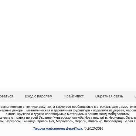
оваться
Вход с паролем
Прайс-лист
Обратная связь
 выполненные в технике декупаж, а также все необходимые материалы для самостоятель
ерные декоры), металлическая и деревянная фурнитура к изделиям из дерева, часовые
смола, кружево и другие необходимые материалы к вашим хенд-мейд работам.
е есть отправка по всей Украине (курьерская служба Нова пошта) в: Черновцы, Хмель
ы, Черкассы, Винница, Кривой Рог, Мариуполь, Херсон, Житомир, Кировоград, Белая Ц
Творча майстерня ДекоПарк
. © 2013-2018