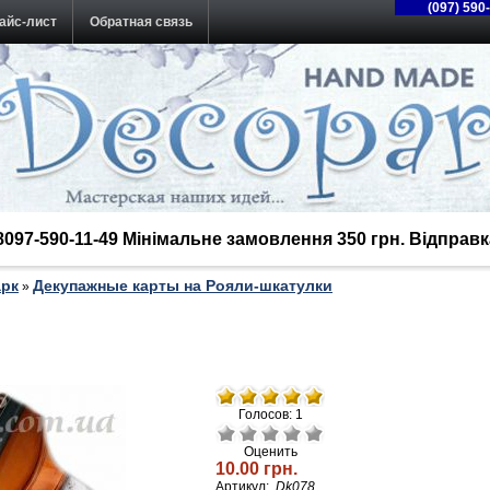
(097) 590
айс-лист
Обратная связь
38097-590-11-49 Мінімальне замовлення 350 грн. Відпра
арк
Декупажные карты на Рояли-шкатулки
»
Голосов: 1
Оценить
10.00 грн.
Артикул:
Dk078