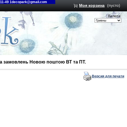
-11-49 1decopark@gmail.com
Моя корзина
(пусто)
Валюта:
вка замовлень Новою поштою ВТ та ПТ.
Версия для печати