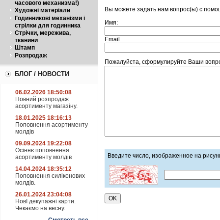
часового механизма!)
Вы можете задать нам вопрос(ы) с пом
Художні матеріали
Годинникові механізми і
Имя:
стрілки для годинника
Стрічки, мережива,
Email
тканини
Штамп
Розпродаж
Пожалуйста, сформулируйте Ваши вопрос
БЛОГ / НОВОСТИ
06.02.2026 18:50:08
Повний розпродаж
асортименту магазіну.
18.01.2025 18:16:13
Поповнення асортименту
молдів
09.09.2024 19:22:08
Осіннє поповнення
Введите число, изображенное на рисун
асортименту молдів
14.04.2024 18:35:12
Поповнення силіконових
молдів.
26.01.2024 23:04:08
НовІ декупажні карти.
Чекаємо на весну.