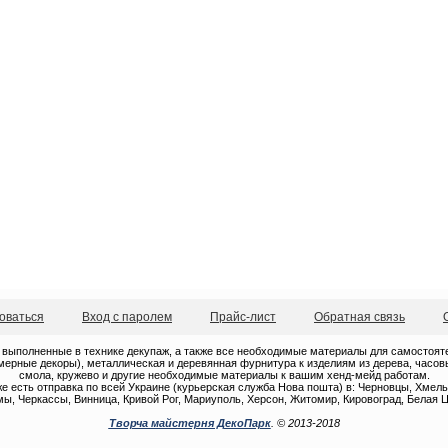
оваться
Вход с паролем
Прайс-лист
Обратная связь
 выполненные в технике декупаж, а также все необходимые материалы для самостоятель
ерные декоры), металлическая и деревянная фурнитура к изделиям из дерева, часовые
смола, кружево и другие необходимые материалы к вашим хенд-мейд работам.
е есть отправка по всей Украине (курьерская служба Нова пошта) в: Черновцы, Хмель
ы, Черкассы, Винница, Кривой Рог, Мариуполь, Херсон, Житомир, Кировоград, Белая Ц
Творча майстерня ДекоПарк
. © 2013-2018