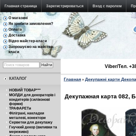
Главная страница
Зарегистрироваться
Вход с паролем
Пр
О магазині
Як зробити замовлення?
Оплата
Доставка
Відео майстер-класи
Запрошуємо на майстер-
класи
Viber/Тел. +
КАТАЛОГ
Главная
Декупажні карти Декоп
»
НОВИЙ ТОВАР***
МОЛДИ для декораторів і
Декупажная карта 082, 
кондитерів (силіконові
форми)
ТРАФАРЕТи
Філіграні, накладки
металеві, конектори
Серветки для декупажу
Гнучкий декор (виливки та
мереживо)