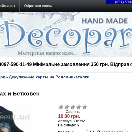
(097) 590
айс-лист
Обратная связь
38097-590-11-49 Мінімальне замовлення 350 грн. Відпра
арк
Декупажные карты на Рояли-шкатулки
»
Бах и Бетховен
Оценить
10.00 грн.
Артикул:
Dk082
На складе: 5