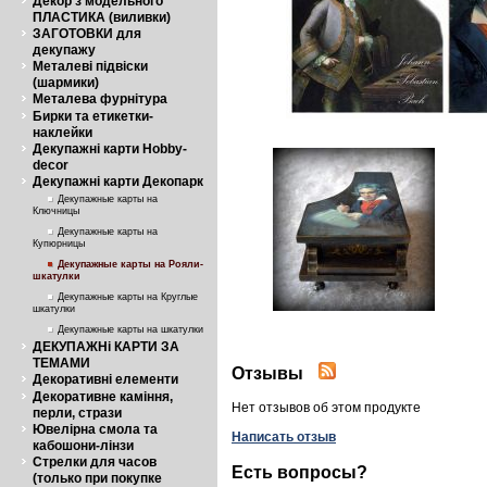
Декор з модельного
ПЛАСТИКА (виливки)
ЗАГОТОВКИ для
декупажу
Металеві підвіски
(шармики)
Металева фурнітура
Бирки та етикетки-
наклейки
Декупажні карти Hobby-
decor
Декупажні карти Декопарк
Декупажные карты на
Ключницы
Декупажные карты на
Купюрницы
Декупажные карты на Рояли-
шкатулки
Декупажные карты на Круглые
шкатулки
Декупажные карты на шкатулки
ДЕКУПАЖНі КАРТИ ЗА
ТЕМАМИ
Отзывы
Декоративні елементи
Декоративне каміння,
Нет отзывов об этом продукте
перли, стрази
Ювелірна смола та
Написать отзыв
кабошони-лінзи
Стрелки для часов
Есть вопросы?
(только при покупке