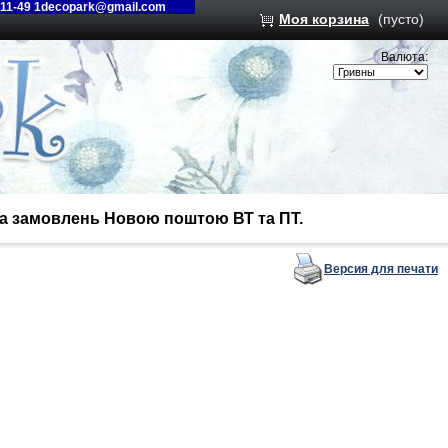
-11-49 1decopark@gmail.com
Моя корзина
(пусто)
Валюта:
вка замовлень Новою поштою ВТ та ПТ.
Версия для печати