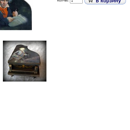
Кол-во: