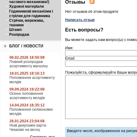
Отзывы
часового механизма!)
Художні матеріали
Годинникові механізми і
Нет отзывов об этом продукте
стрілки для годинника
Написать отзыв
Стрічки, мережива,
тканини
Есть вопросы?
Штамп
Розпродаж
Вы можете задать нам вопрос(ы) с пом
БЛОГ / НОВОСТИ
Имя:
06.02.2026 18:50:08
Email
Повний розпродаж
асортименту магазіну.
Пожалуйста, сформулируйте Ваши вопро
18.01.2025 18:16:13
Поповнення асортименту
молдів
09.09.2024 19:22:08
Осіннє поповнення
асортименту молдів
14.04.2024 18:35:12
Поповнення силіконових
молдів.
26.01.2024 23:04:08
НовІ декупажні карти.
Чекаємо на весну.
Введите число, изображенное на рисун