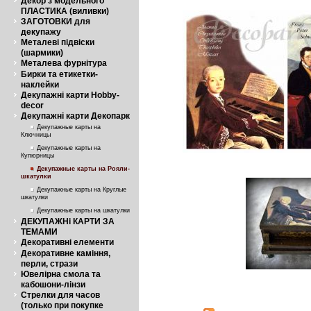
Декор з модельного
ПЛАСТИКА (виливки)
ЗАГОТОВКИ для
декупажу
Металеві підвіски
(шармики)
Металева фурнітура
Бирки та етикетки-
наклейки
Декупажні карти Hobby-
decor
Декупажні карти Декопарк
Декупажные карты на
Ключницы
Декупажные карты на
Купюрницы
Декупажные карты на Рояли-
шкатулки
Декупажные карты на Круглые
шкатулки
Декупажные карты на шкатулки
ДЕКУПАЖНі КАРТИ ЗА
ТЕМАМИ
Декоративні елементи
Декоративне каміння,
перли, стрази
Ювелірна смола та
кабошони-лінзи
Стрелки для часов
(только при покупке