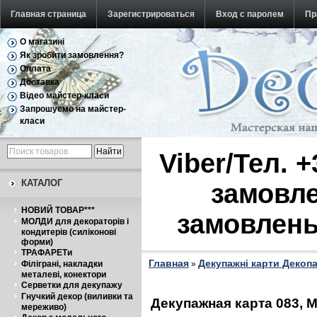
Главная страница
Зарегистрироваться
Вход с паролем
Пр
О магазині
Обратная связь
Як зробити замовлення?
Оплата
Доставка
Відео майстер-класи
Запрошуємо на майстер-
класи
Viber/Тел. 
КАТАЛОГ
замовле
НОВИЙ ТОВАР***
замовлень
МОЛДИ для декораторів і
кондитерів (силіконові
форми)
ТРАФАРЕТи
Главная
Декупажні карти Декоп
Філіграні, накладки
»
металеві, конектори
Серветки для декупажу
Гнучкий декор (виливки та
Декупажная карта 083, 
мереживо)