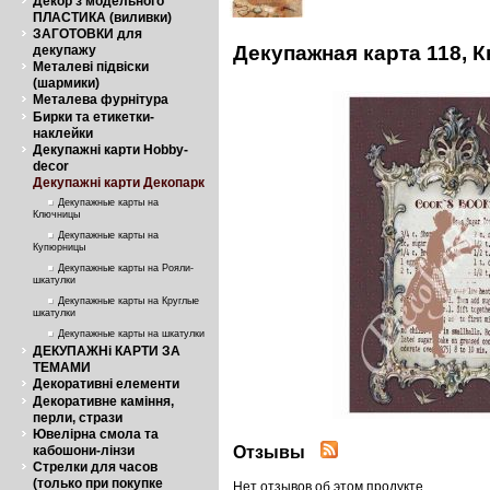
Декор з модельного
ПЛАСТИКА (виливки)
ЗАГОТОВКИ для
Декупажная карта 118, 
декупажу
Металеві підвіски
(шармики)
Металева фурнітура
Бирки та етикетки-
наклейки
Декупажні карти Hobby-
decor
Декупажні карти Декопарк
Декупажные карты на
Ключницы
Декупажные карты на
Купюрницы
Декупажные карты на Рояли-
шкатулки
Декупажные карты на Круглые
шкатулки
Декупажные карты на шкатулки
ДЕКУПАЖНі КАРТИ ЗА
ТЕМАМИ
Декоративні елементи
Декоративне каміння,
перли, стрази
Ювелірна смола та
Отзывы
кабошони-лінзи
Стрелки для часов
(только при покупке
Нет отзывов об этом продукте