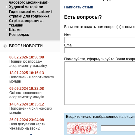
часового механизма!)
Художні матеріали
Написать отзыв
Годинникові механізми і
стрілки для годинника
Есть вопросы?
Стрічки, мережива,
тканини
Вы можете задать нам вопрос(ы) с пом
Штамп
Розпродаж
Имя:
Email
БЛОГ / НОВОСТИ
06.02.2026 18:50:08
Пожалуйста, сформулируйте Ваши вопро
Повний розпродаж
асортименту магазіну.
18.01.2025 18:16:13
Поповнення асортименту
молдів
09.09.2024 19:22:08
Осіннє поповнення
асортименту молдів
14.04.2024 18:35:12
Поповнення силіконових
молдів.
Введите число, изображенное на рисун
26.01.2024 23:04:08
НовІ декупажні карти.
Чекаємо на весну.