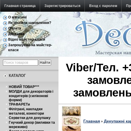
Главная страница
Зарегистрироваться
Вход с паролем
Пр
О магазині
Обратная связь
Як зробити замовлення?
Оплата
Доставка
Відео майстер-класи
Запрошуємо на майстер-
класи
Viber/Тел. 
КАТАЛОГ
замовле
НОВИЙ ТОВАР***
замовлень
МОЛДИ для декораторів і
кондитерів (силіконові
форми)
ТРАФАРЕТи
Філіграні, накладки
металеві, конектори
Серветки для декупажу
Главная
Декупажні ка
»
Гнучкий декор (виливки та
мереживо)