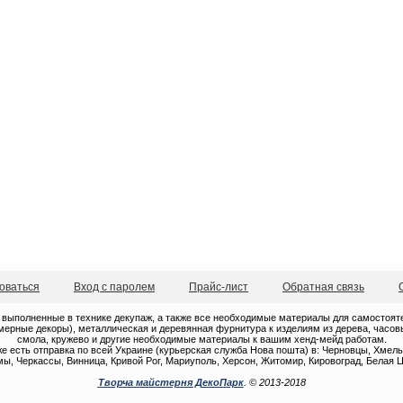
оваться
Вход с паролем
Прайс-лист
Обратная связь
 выполненные в технике декупаж, а также все необходимые материалы для самостоятель
ерные декоры), металлическая и деревянная фурнитура к изделиям из дерева, часовые
смола, кружево и другие необходимые материалы к вашим хенд-мейд работам.
е есть отправка по всей Украине (курьерская служба Нова пошта) в: Черновцы, Хмель
ы, Черкассы, Винница, Кривой Рог, Мариуполь, Херсон, Житомир, Кировоград, Белая Ц
Творча майстерня ДекоПарк
. © 2013-2018