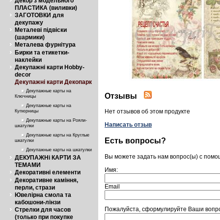
Декор з модельного
ПЛАСТИКА (виливки)
ЗАГОТОВКИ для
декупажу
Металеві підвіски
(шармики)
Металева фурнітура
Бирки та етикетки-
наклейки
Декупажні карти Hobby-
decor
Декупажні карти Декопарк
Декупажные карты на
Отзывы
Ключницы
Декупажные карты на
Нет отзывов об этом продукте
Купюрницы
Декупажные карты на Рояли-
Написать отзыв
шкатулки
Декупажные карты на Круглые
Есть вопросы?
шкатулки
Декупажные карты на шкатулки
Вы можете задать нам вопрос(ы) с пом
ДЕКУПАЖНі КАРТИ ЗА
ТЕМАМИ
Имя:
Декоративні елементи
Декоративне каміння,
Email
перли, стрази
Ювелірна смола та
кабошони-лінзи
Пожалуйста, сформулируйте Ваши вопрос
Стрелки для часов
(только при покупке