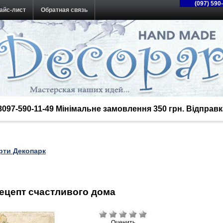
(097) 590
айс-лист
Обратная связь
38097-590-11-49 Мінімальне замовлення 350 грн. Відпра
рти Декопарк
Рецепт счастливого дома
Оценить