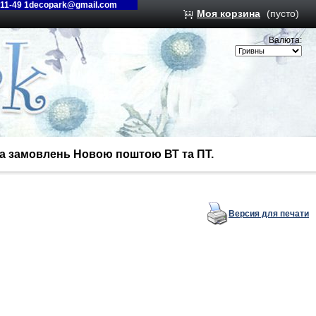
-11-49 1decopark@gmail.com
Моя корзина
(пусто)
Валюта:
вка замовлень Новою поштою ВТ та ПТ.
Версия для печати