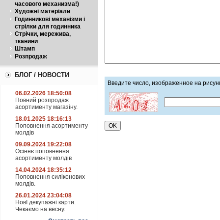
часового механизма!)
Художні матеріали
Годинникові механізми і
стрілки для годинника
Стрічки, мережива,
тканини
Штамп
Розпродаж
БЛОГ / НОВОСТИ
Введите число, изображенное на рисун
06.02.2026 18:50:08
Повний розпродаж
асортименту магазіну.
18.01.2025 18:16:13
Поповнення асортименту
молдів
09.09.2024 19:22:08
Осіннє поповнення
асортименту молдів
14.04.2024 18:35:12
Поповнення силіконових
молдів.
26.01.2024 23:04:08
НовІ декупажні карти.
Чекаємо на весну.