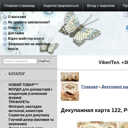
Главная страница
Зарегистрироваться
Вход с паролем
Пр
О магазині
Як зробити замовлення?
Оплата
Доставка
Відео майстер-класи
Запрошуємо на майстер-
класи
Viber/Тел. +
КАТАЛОГ
НОВИЙ ТОВАР***
Главная
Декупажні ка
»
МОЛДИ для декораторів і
кондитерів (силіконові
форми)
ТРАФАРЕТи
Філіграні, накладки
Декупажная карта 122, 
металеві, конектори
Серветки для декупажу
Гнучкий декор (виливки та
мереживо)