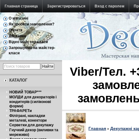
Главная страница
Зарегистрироваться
Вход с паролем
Пр
О магазині
Обратная связь
Як зробити замовлення?
Оплата
Доставка
Відео майстер-класи
Запрошуємо на майстер-
класи
Viber/Тел. 
КАТАЛОГ
замовле
НОВИЙ ТОВАР***
замовлень
МОЛДИ для декораторів і
кондитерів (силіконові
форми)
ТРАФАРЕТи
Філіграні, накладки
металеві, конектори
Серветки для декупажу
Главная
Декупажні ка
»
Гнучкий декор (виливки та
мереживо)