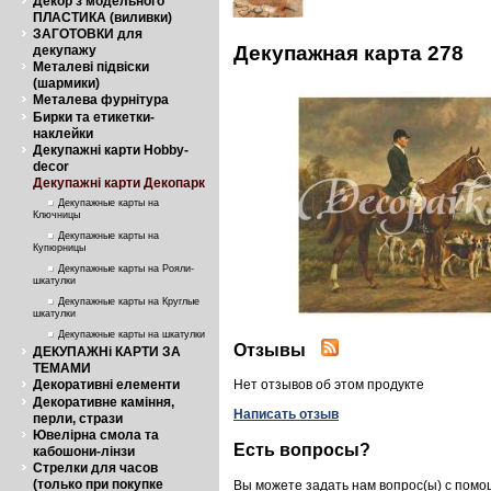
Декор з модельного
ПЛАСТИКА (виливки)
ЗАГОТОВКИ для
Декупажная карта 278
декупажу
Металеві підвіски
(шармики)
Металева фурнітура
Бирки та етикетки-
наклейки
Декупажні карти Hobby-
decor
Декупажні карти Декопарк
Декупажные карты на
Ключницы
Декупажные карты на
Купюрницы
Декупажные карты на Рояли-
шкатулки
Декупажные карты на Круглые
шкатулки
Декупажные карты на шкатулки
Отзывы
ДЕКУПАЖНі КАРТИ ЗА
ТЕМАМИ
Декоративні елементи
Нет отзывов об этом продукте
Декоративне каміння,
Написать отзыв
перли, стрази
Ювелірна смола та
Есть вопросы?
кабошони-лінзи
Стрелки для часов
(только при покупке
Вы можете задать нам вопрос(ы) с пом