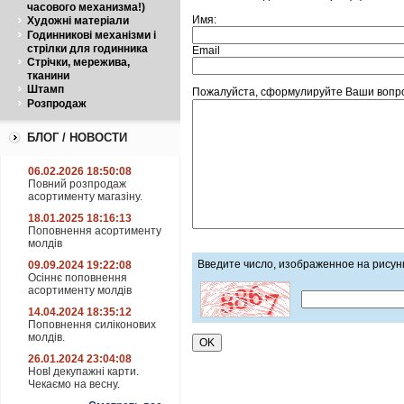
часового механизма!)
Имя:
Художні матеріали
Годинникові механізми і
стрілки для годинника
Email
Стрічки, мережива,
тканини
Штамп
Пожалуйста, сформулируйте Ваши вопро
Розпродаж
БЛОГ / НОВОСТИ
06.02.2026 18:50:08
Повний розпродаж
асортименту магазіну.
18.01.2025 18:16:13
Поповнення асортименту
молдів
Введите число, изображенное на рисун
09.09.2024 19:22:08
Осіннє поповнення
асортименту молдів
14.04.2024 18:35:12
Поповнення силіконових
молдів.
26.01.2024 23:04:08
НовІ декупажні карти.
Чекаємо на весну.