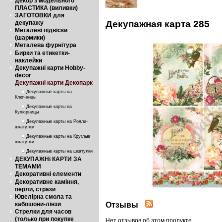
Декор з модельного
ПЛАСТИКА (виливки)
ЗАГОТОВКИ для
Декупажная карта 285
декупажу
Металеві підвіски
(шармики)
Металева фурнітура
Бирки та етикетки-
наклейки
Декупажні карти Hobby-
decor
Декупажні карти Декопарк
Декупажные карты на
Ключницы
Декупажные карты на
Купюрницы
Декупажные карты на Рояли-
шкатулки
Декупажные карты на Круглые
шкатулки
Декупажные карты на шкатулки
ДЕКУПАЖНі КАРТИ ЗА
ТЕМАМИ
Декоративні елементи
Декоративне каміння,
перли, стрази
Ювелірна смола та
Отзывы
кабошони-лінзи
Стрелки для часов
(только при покупке
Нет отзывов об этом продукте