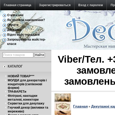
Главная страница
Зарегистрироваться
Вход с паролем
Пр
О магазині
Обратная связь
Як зробити замовлення?
Оплата
Доставка
Відео майстер-класи
Запрошуємо на майстер-
класи
Viber/Тел. 
КАТАЛОГ
замовле
НОВИЙ ТОВАР***
замовлень
МОЛДИ для декораторів і
кондитерів (силіконові
форми)
ТРАФАРЕТи
Філіграні, накладки
металеві, конектори
Серветки для декупажу
Главная
Декупажні ка
»
Гнучкий декор (виливки та
мереживо)