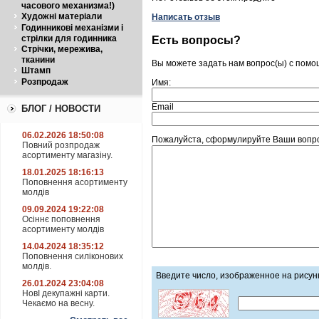
часового механизма!)
Художні матеріали
Написать отзыв
Годинникові механізми і
стрілки для годинника
Есть вопросы?
Стрічки, мережива,
тканини
Вы можете задать нам вопрос(ы) с пом
Штамп
Розпродаж
Имя:
Email
БЛОГ / НОВОСТИ
06.02.2026 18:50:08
Пожалуйста, сформулируйте Ваши вопро
Повний розпродаж
асортименту магазіну.
18.01.2025 18:16:13
Поповнення асортименту
молдів
09.09.2024 19:22:08
Осіннє поповнення
асортименту молдів
14.04.2024 18:35:12
Поповнення силіконових
молдів.
Введите число, изображенное на рисун
26.01.2024 23:04:08
НовІ декупажні карти.
Чекаємо на весну.