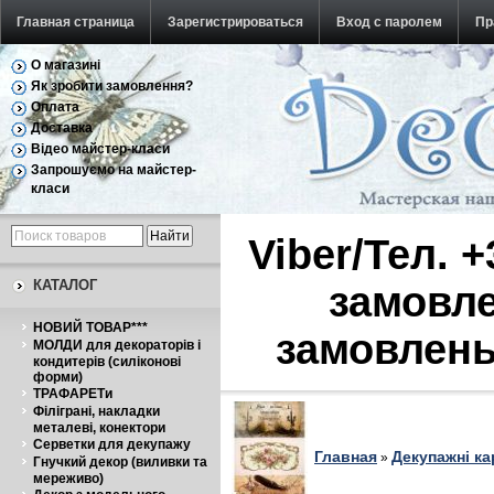
Главная страница
Зарегистрироваться
Вход с паролем
Пр
О магазині
Обратная связь
Як зробити замовлення?
Оплата
Доставка
Відео майстер-класи
Запрошуємо на майстер-
класи
Viber/Тел. 
КАТАЛОГ
замовле
НОВИЙ ТОВАР***
замовлень
МОЛДИ для декораторів і
кондитерів (силіконові
форми)
ТРАФАРЕТи
Філіграні, накладки
металеві, конектори
Серветки для декупажу
Главная
Декупажні ка
»
Гнучкий декор (виливки та
мереживо)