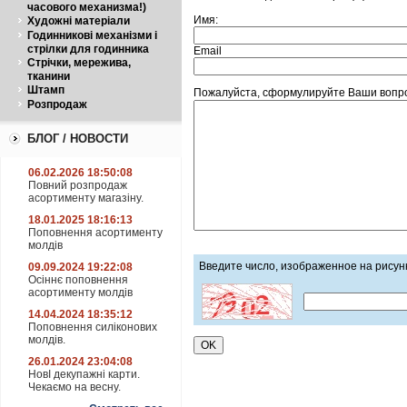
часового механизма!)
Имя:
Художні матеріали
Годинникові механізми і
стрілки для годинника
Email
Стрічки, мережива,
тканини
Штамп
Пожалуйста, сформулируйте Ваши вопро
Розпродаж
БЛОГ / НОВОСТИ
06.02.2026 18:50:08
Повний розпродаж
асортименту магазіну.
18.01.2025 18:16:13
Поповнення асортименту
молдів
Введите число, изображенное на рисун
09.09.2024 19:22:08
Осіннє поповнення
асортименту молдів
14.04.2024 18:35:12
Поповнення силіконових
молдів.
26.01.2024 23:04:08
НовІ декупажні карти.
Чекаємо на весну.