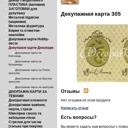
Декор з модельного
ПЛАСТИКА (виливки)
ЗАГОТОВКИ для
Декупажная карта 305
декупажу
Металеві підвіски
(шармики)
Металева фурнітура
Бирки та етикетки-
наклейки
Декупажні карти Hobby-
decor
Декупажні карти Декопарк
Декупажные карты на
Ключницы
Декупажные карты на
Купюрницы
Декупажные карты на Рояли-
шкатулки
Декупажные карты на Круглые
шкатулки
Декупажные карты на шкатулки
Отзывы
ДЕКУПАЖНі КАРТИ ЗА
ТЕМАМИ
Декоративні елементи
Нет отзывов об этом продукте
Декоративне каміння,
Написать отзыв
перли, стрази
Ювелірна смола та
Есть вопросы?
кабошони-лінзи
Стрелки для часов
(только при покупке
Вы можете задать нам вопрос(ы) с пом