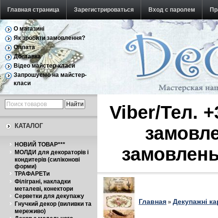
Главная страница
Зарегистрироваться
Вход с паролем
Пр
О магазині
Обратная связь
Як зробити замовлення?
Оплата
Доставка
Відео майстер-класи
Запрошуємо на майстер-
класи
Viber/Тел. 
КАТАЛОГ
замовле
НОВИЙ ТОВАР***
замовлень
МОЛДИ для декораторів і
кондитерів (силіконові
форми)
ТРАФАРЕТи
Філіграні, накладки
металеві, конектори
Серветки для декупажу
Главная
Декупажні ка
»
Гнучкий декор (виливки та
мереживо)