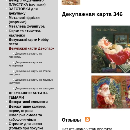
Декор з модельного
ПЛАСТИКА (виливки)
ЗАГОТОВКИ для
Декупажная карта 346
декупажу
Металеві підвіски
(шармики)
Металева фурнітура
Бирки та етикетки-
наклейки
Декупажні карти Hobby-
decor
Декупажні карти Декопарк
Декупажные карты на
Ключницы
Декупажные карты на
Купюрницы
Декупажные карты на Рояли-
шкатулки
Декупажные карты на Круглые
шкатулки
Декупажные карты на шкатулки
ДЕКУПАЖНі КАРТИ ЗА
ТЕМАМИ
Декоративні елементи
Декоративне каміння,
перли, стрази
Ювелірна смола та
Отзывы
кабошони-лінзи
Стрелки для часов
(только при покупке
Нет отзывов об этом продукте