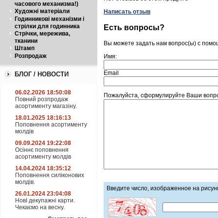
часового механизма!)
Художні матеріали
Написать отзыв
Годинникові механізми і
стрілки для годинника
Есть вопросы?
Стрічки, мережива,
тканини
Вы можете задать нам вопрос(ы) с пом
Штамп
Розпродаж
Имя:
Email
БЛОГ / НОВОСТИ
06.02.2026 18:50:08
Пожалуйста, сформулируйте Ваши вопро
Повний розпродаж
асортименту магазіну.
18.01.2025 18:16:13
Поповнення асортименту
молдів
09.09.2024 19:22:08
Осіннє поповнення
асортименту молдів
14.04.2024 18:35:12
Поповнення силіконових
молдів.
Введите число, изображенное на рисун
26.01.2024 23:04:08
НовІ декупажні карти.
Чекаємо на весну.