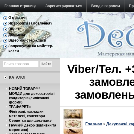
Главная страница
Зарегистрироваться
Вход с паролем
Пр
О магазині
Обратная связь
Як зробити замовлення?
Оплата
Доставка
Відео майстер-класи
Запрошуємо на майстер-
класи
Viber/Тел. 
КАТАЛОГ
замовле
НОВИЙ ТОВАР***
замовлень
МОЛДИ для декораторів і
кондитерів (силіконові
форми)
ТРАФАРЕТи
Філіграні, накладки
металеві, конектори
Серветки для декупажу
Главная
Декупажні ка
»
Гнучкий декор (виливки та
мереживо)