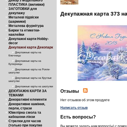
Декор з модельного
ПЛАСТИКА (виливки)
ЗАГОТОВКИ для
Декупажная карта 373 н
декупажу
Металеві підвіски
(шармики)
Металева фурнітура
Бирки та етикетки-
наклейки
Декупажні карти Hobby-
decor
Декупажні карти Декопарк
Декупажные карты на
Ключницы
Декупажные карты на
Купюрницы
Декупажные карты на Рояли-
шкатулки
Декупажные карты на Круглые
шкатулки
Декупажные карты на шкатулки
Отзывы
ДЕКУПАЖНі КАРТИ ЗА
ТЕМАМИ
Декоративні елементи
Нет отзывов об этом продукте
Декоративне каміння,
Написать отзыв
перли, стрази
Ювелірна смола та
Есть вопросы?
кабошони-лінзи
Стрелки для часов
(только при покупке
Вы можете задать нам вопрос(ы) с пом