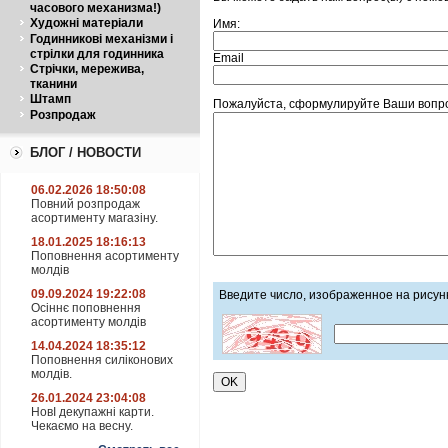
часового механизма!)
Художні матеріали
Имя:
Годинникові механізми і
стрілки для годинника
Email
Стрічки, мережива,
тканини
Штамп
Пожалуйста, сформулируйте Ваши вопро
Розпродаж
БЛОГ / НОВОСТИ
06.02.2026 18:50:08
Повний розпродаж
асортименту магазіну.
18.01.2025 18:16:13
Поповнення асортименту
молдів
09.09.2024 19:22:08
Введите число, изображенное на рисун
Осіннє поповнення
асортименту молдів
14.04.2024 18:35:12
Поповнення силіконових
молдів.
26.01.2024 23:04:08
НовІ декупажні карти.
Чекаємо на весну.