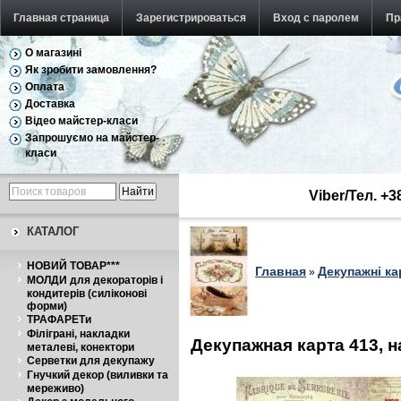
Главная страница
Зарегистрироваться
Вход с паролем
Пр
О магазині
Як зробити замовлення?
Оплата
Доставка
Відео майстер-класи
Запрошуємо на майстер-
класи
Viber/Тел. +
КАТАЛОГ
НОВИЙ ТОВАР***
Главная
Декупажні ка
»
МОЛДИ для декораторів і
кондитерів (силіконові
форми)
ТРАФАРЕТи
Філіграні, накладки
Декупажная карта 413, н
металеві, конектори
Серветки для декупажу
Гнучкий декор (виливки та
мереживо)