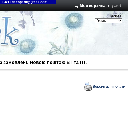
-11-49 1decopark@gmail.com
Моя корзина
(пусто)
Валюта:
вка замовлень Новою поштою ВТ та ПТ.
Версия для печати