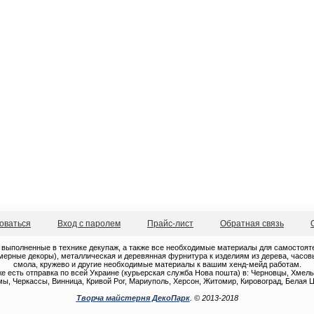
оваться
Вход с паролем
Прайс-лист
Обратная связь
 выполненные в технике декупаж, а также все необходимые материалы для самостоятель
ерные декоры), металлическая и деревянная фурнитура к изделиям из дерева, часовые
смола, кружево и другие необходимые материалы к вашим хенд-мейд работам.
е есть отправка по всей Украине (курьерская служба Нова пошта) в: Черновцы, Хмель
ы, Черкассы, Винница, Кривой Рог, Мариуполь, Херсон, Житомир, Кировоград, Белая Ц
Творча майстерня ДекоПарк
. © 2013-2018