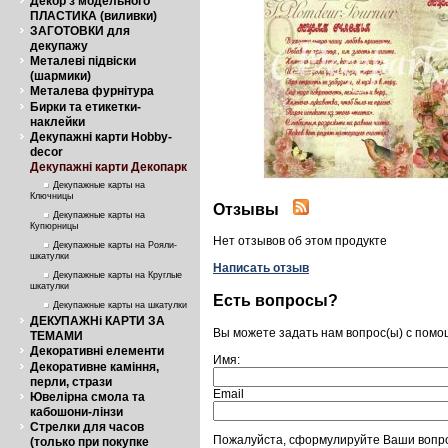
Декор з модельного
ПЛАСТИКА (виливки)
ЗАГОТОВКИ для
декупажу
Металеві підвіски
(шармики)
Металева фурнітура
Бирки та етикетки-
наклейки
Декупажні карти Hobby-
decor
Декупажні карти Декопарк
Декупажные карты на
Ключницы
Отзывы
Декупажные карты на
Купюрницы
Нет отзывов об этом продукте
Декупажные карты на Рояли-
шкатулки
Написать отзыв
Декупажные карты на Круглые
шкатулки
Есть вопросы?
Декупажные карты на шкатулки
ДЕКУПАЖНі КАРТИ ЗА
Вы можете задать нам вопрос(ы) с пом
ТЕМАМИ
Декоративні елементи
Имя:
Декоративне каміння,
перли, стрази
Email
Ювелірна смола та
кабошони-лінзи
Стрелки для часов
Пожалуйста, сформулируйте Ваши вопрос
(только при покупке