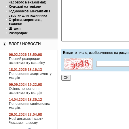
часового механизма!)
Художні матеріали
Годинникові механізми і
стрілки для годинника
Стрічки, мережива,
тканини
Штамп
Розпродаж
БЛОГ / НОВОСТИ
Введите число, изображенное на рисун
06.02.2026 18:50:08
Повний розпродаж
асортименту магазіну.
18.01.2025 18:16:13
Поповнення асортименту
молдів
09.09.2024 19:22:08
Осіннє поповнення
асортименту молдів
14.04.2024 18:35:12
Поповнення силіконових
молдів.
26.01.2024 23:04:08
НовІ декупажні карти.
Чекаємо на весну.