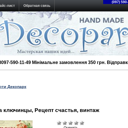
(097) 590
айс-лист
Обратная связь
38097-590-11-49 Мінімальне замовлення 350 грн. Відпра
рти Декопарк
а ключинцы, Рецепт счастья, винтаж
Оценить