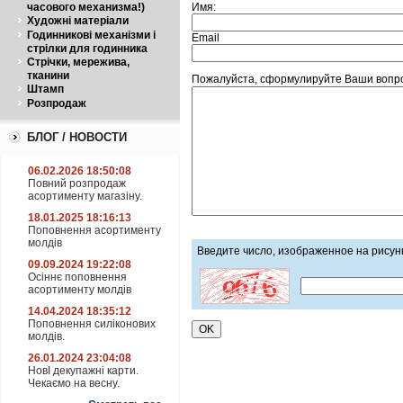
Имя:
часового механизма!)
Художні матеріали
Годинникові механізми і
Email
стрілки для годинника
Стрічки, мережива,
тканини
Пожалуйста, сформулируйте Ваши вопрос
Штамп
Розпродаж
БЛОГ / НОВОСТИ
06.02.2026 18:50:08
Повний розпродаж
асортименту магазіну.
18.01.2025 18:16:13
Поповнення асортименту
молдів
Введите число, изображенное на рисун
09.09.2024 19:22:08
Осіннє поповнення
асортименту молдів
14.04.2024 18:35:12
Поповнення силіконових
молдів.
26.01.2024 23:04:08
НовІ декупажні карти.
Чекаємо на весну.