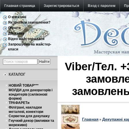
Главная страница
Зарегистрироваться
Вход с паролем
Пр
О магазині
Обратная связь
Як зробити замовлення?
Оплата
Доставка
Відео майстер-класи
Запрошуємо на майстер-
класи
Viber/Тел. 
КАТАЛОГ
замовле
НОВИЙ ТОВАР***
замовлень
МОЛДИ для декораторів і
кондитерів (силіконові
форми)
ТРАФАРЕТи
Філіграні, накладки
металеві, конектори
Серветки для декупажу
Главная
Декупажні ка
»
Гнучкий декор (виливки та
мереживо)