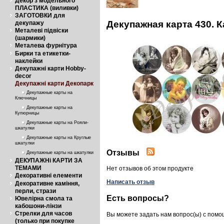
Декор з модельного
ПЛАСТИКА (виливки)
ЗАГОТОВКИ для
Декупажная карта 430. 
декупажу
Металеві підвіски
(шармики)
Металева фурнітура
Бирки та етикетки-
наклейки
Декупажні карти Hobby-
decor
Декупажні карти Декопарк
Декупажные карты на
Ключницы
Декупажные карты на
Купюрницы
Декупажные карты на Рояли-
шкатулки
Декупажные карты на Круглые
шкатулки
Отзывы
Декупажные карты на шкатулки
ДЕКУПАЖНі КАРТИ ЗА
ТЕМАМИ
Нет отзывов об этом продукте
Декоративні елементи
Написать отзыв
Декоративне каміння,
перли, стрази
Есть вопросы?
Ювелірна смола та
кабошони-лінзи
Стрелки для часов
Вы можете задать нам вопрос(ы) с пом
(только при покупке