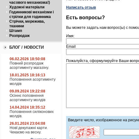
часового механизма!)
Художні матеріали
Написать отзыв
Годинникові механізми і
стрілки для годинника
Есть вопросы?
Стрічки, мережива,
тканини
Вы можете задать нам вопрос(ы) с пом
Штамп
Розпродаж
Имя:
Email
БЛОГ / НОВОСТИ
06.02.2026 18:50:08
Пожалуйста, сформулируйте Ваши вопро
Повний розпродаж
асортименту магазіну.
18.01.2025 18:16:13
Поповнення асортименту
молдів
09.09.2024 19:22:08
Осіннє поповнення
асортименту молдів
14.04.2024 18:35:12
Поповнення силіконових
молдів.
Введите число, изображенное на рисун
26.01.2024 23:04:08
НовІ декупажні карти.
Чекаємо на весну.