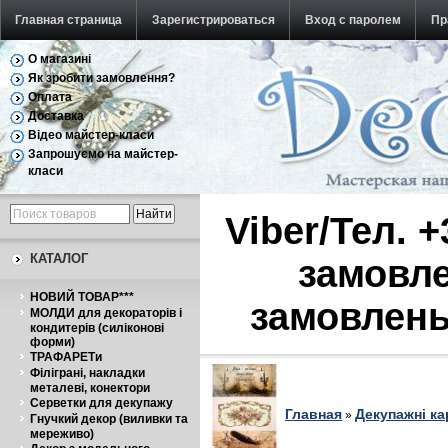
Главная страница
Зарегистрироваться
Вход с паролем
Пр
О магазині
Обратная связь
Як зробити замовлення?
Оплата
Доставка
Відео майстер-класи
Запрошуємо на майстер-
класи
Viber/Тел. 
КАТАЛОГ
замовле
НОВИЙ ТОВАР***
замовлень
МОЛДИ для декораторів і
кондитерів (силіконові
форми)
ТРАФАРЕТи
Філіграні, накладки
металеві, конектори
Серветки для декупажу
Главная
Декупажні ка
»
Гнучкий декор (виливки та
мереживо)