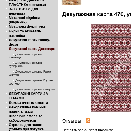
Декор з модельного
ПЛАСТИКА (виливки)
ЗАГОТОВКИ для
Декупажная карта 470, 
декупажу
Металеві підвіски
(шармики)
Металева фурнітура
Бирки та етикетки-
наклейки
Декупажні карти Hobby-
decor
Декупажні карти Декопарк
Декупажные карты на
Ключницы
Декупажные карты на
Купюрницы
Декупажные карты на Рояли-
шкатулки
Декупажные карты на Круглые
шкатулки
Декупажные карты на шкатулки
ДЕКУПАЖНі КАРТИ ЗА
ТЕМАМИ
Декоративні елементи
Декоративне каміння,
перли, стрази
Ювелірна смола та
Отзывы
кабошони-лінзи
Стрелки для часов
(только при покупке
Нет отзывов об этом продукте