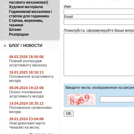
часового механизма!)
Имя:
Художні матеріали
Годинникові механізми і
стрілки для годинника
Email
Стрічки, мережива,
тканини
Штамп
Пожалуйста, сформулируйте Ваши вопро
Розпродаж
БЛОГ / НОВОСТИ
06.02.2026 18:50:08
Повний розпродаж
асортименту магазіну.
18.01.2025 18:16:13
Поповнення асортименту
молдів
Введите число, изображенное на рисун
09.09.2024 19:22:08
Осіннє поповнення
асортименту молдів
14.04.2024 18:35:12
Поповнення силіконових
молдів.
26.01.2024 23:04:08
НовІ декупажні карти.
Чекаємо на весну.