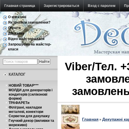
Главная страница
Зарегистрироваться
Вход с паролем
Пр
О магазині
Обратная связь
Як зробити замовлення?
Оплата
Доставка
Відео майстер-класи
Запрошуємо на майстер-
класи
Viber/Тел. 
КАТАЛОГ
замовле
НОВИЙ ТОВАР***
замовлень
МОЛДИ для декораторів і
кондитерів (силіконові
форми)
ТРАФАРЕТи
Філіграні, накладки
металеві, конектори
Серветки для декупажу
Главная
Декупажні ка
»
Гнучкий декор (виливки та
мереживо)