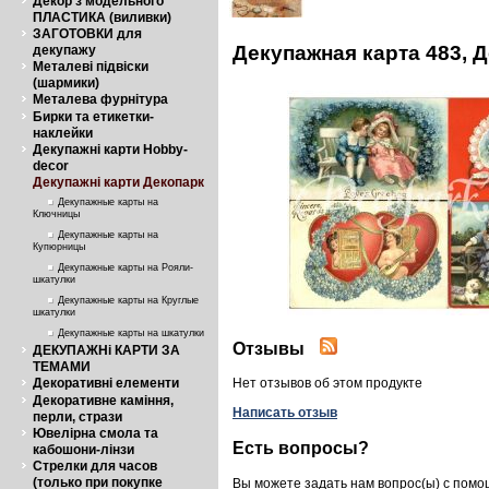
Декор з модельного
ПЛАСТИКА (виливки)
ЗАГОТОВКИ для
Декупажная карта 483, 
декупажу
Металеві підвіски
(шармики)
Металева фурнітура
Бирки та етикетки-
наклейки
Декупажні карти Hobby-
decor
Декупажні карти Декопарк
Декупажные карты на
Ключницы
Декупажные карты на
Купюрницы
Декупажные карты на Рояли-
шкатулки
Декупажные карты на Круглые
шкатулки
Декупажные карты на шкатулки
Отзывы
ДЕКУПАЖНі КАРТИ ЗА
ТЕМАМИ
Декоративні елементи
Нет отзывов об этом продукте
Декоративне каміння,
Написать отзыв
перли, стрази
Ювелірна смола та
Есть вопросы?
кабошони-лінзи
Стрелки для часов
(только при покупке
Вы можете задать нам вопрос(ы) с пом