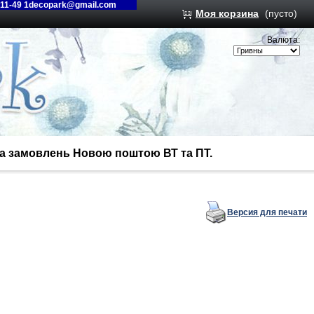
-11-49 1decopark@gmail.com
Моя корзина
(пусто)
Валюта:
вка замовлень Новою поштою ВТ та ПТ.
Версия для печати