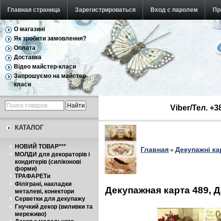
Главная страница
Зарегистрироваться
Вход с паролем
Пр
О магазині
Як зробити замовлення?
Оплата
Доставка
Відео майстер-класи
Запрошуємо на майстер-
класи
Viber/Тел. +
КАТАЛОГ
НОВИЙ ТОВАР***
Главная
Декупажні ка
»
МОЛДИ для декораторів і
кондитерів (силіконові
форми)
ТРАФАРЕТи
Філіграні, накладки
Декупажная карта 489, 
металеві, конектори
Серветки для декупажу
Гнучкий декор (виливки та
мереживо)