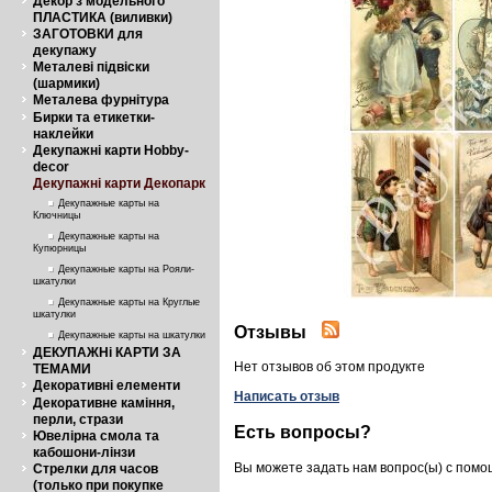
Декор з модельного
ПЛАСТИКА (виливки)
ЗАГОТОВКИ для
декупажу
Металеві підвіски
(шармики)
Металева фурнітура
Бирки та етикетки-
наклейки
Декупажні карти Hobby-
decor
Декупажні карти Декопарк
Декупажные карты на
Ключницы
Декупажные карты на
Купюрницы
Декупажные карты на Рояли-
шкатулки
Декупажные карты на Круглые
шкатулки
Отзывы
Декупажные карты на шкатулки
ДЕКУПАЖНі КАРТИ ЗА
Нет отзывов об этом продукте
ТЕМАМИ
Декоративні елементи
Написать отзыв
Декоративне каміння,
перли, стрази
Есть вопросы?
Ювелірна смола та
кабошони-лінзи
Вы можете задать нам вопрос(ы) с пом
Стрелки для часов
(только при покупке