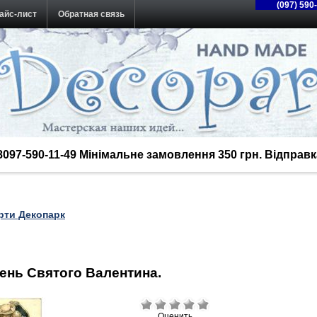
(097) 590
айс-лист
Обратная связь
38097-590-11-49 Мінімальне замовлення 350 грн. Відпра
рти Декопарк
День Святого Валентина.
Оценить