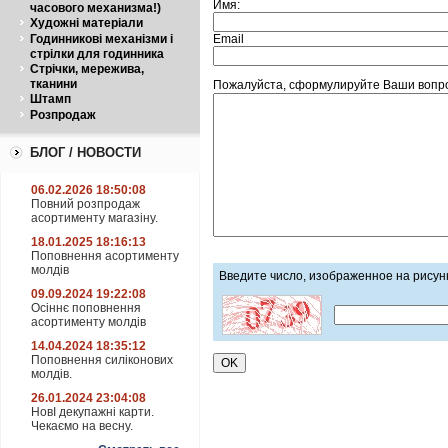
Имя:
часового механизма!)
Художні матеріали
Email
Годинникові механізми і
стрілки для годинника
Стрічки, мережива,
тканини
Пожалуйста, сформулируйте Ваши вопро
Штамп
Розпродаж
БЛОГ / НОВОСТИ
06.02.2026 18:50:08
Повний розпродаж
асортименту магазіну.
18.01.2025 18:16:13
Поповнення асортименту
молдів
Введите число, изображенное на рисун
09.09.2024 19:22:08
Осіннє поповнення
асортименту молдів
14.04.2024 18:35:12
Поповнення силіконових
молдів.
26.01.2024 23:04:08
НовІ декупажні карти.
Чекаємо на весну.