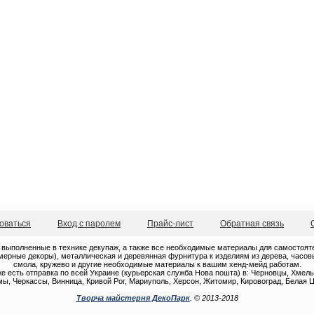
оваться
Вход с паролем
Прайс-лист
Обратная связь
 выполненные в технике декупаж, а также все необходимые материалы для самостоятель
ерные декоры), металлическая и деревянная фурнитура к изделиям из дерева, часовые
смола, кружево и другие необходимые материалы к вашим хенд-мейд работам.
е есть отправка по всей Украине (курьерская служба Нова пошта) в: Черновцы, Хмель
ы, Черкассы, Винница, Кривой Рог, Мариуполь, Херсон, Житомир, Кировоград, Белая Ц
Творча майстерня ДекоПарк
. © 2013-2018