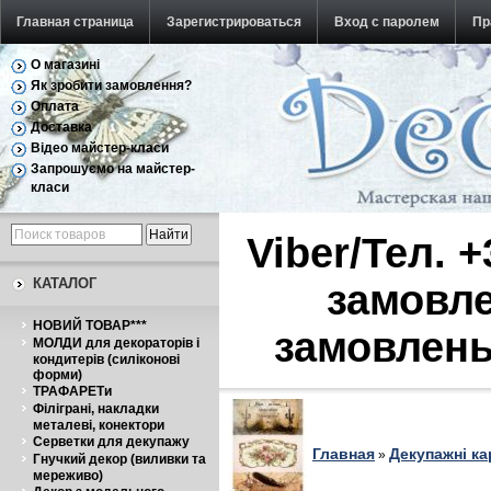
Главная страница
Зарегистрироваться
Вход с паролем
Пр
О магазині
Обратная связь
Як зробити замовлення?
Оплата
Доставка
Відео майстер-класи
Запрошуємо на майстер-
класи
Viber/Тел. 
КАТАЛОГ
замовле
НОВИЙ ТОВАР***
замовлень
МОЛДИ для декораторів і
кондитерів (силіконові
форми)
ТРАФАРЕТи
Філіграні, накладки
металеві, конектори
Серветки для декупажу
Главная
Декупажні ка
»
Гнучкий декор (виливки та
мереживо)