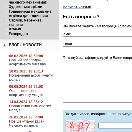
часового механизма!)
Художні матеріали
Написать отзыв
Годинникові механізми і
стрілки для годинника
Есть вопросы?
Стрічки, мережива,
тканини
Вы можете задать нам вопрос(ы) с пом
Штамп
Розпродаж
Имя:
Email
БЛОГ / НОВОСТИ
06.02.2026 18:50:08
Пожалуйста, сформулируйте Ваши вопрос
Повний розпродаж
асортименту магазіну.
18.01.2025 18:16:13
Поповнення асортименту
молдів
09.09.2024 19:22:08
Осіннє поповнення
асортименту молдів
14.04.2024 18:35:12
Поповнення силіконових
молдів.
Введите число, изображенное на рисун
26.01.2024 23:04:08
НовІ декупажні карти.
Чекаємо на весну.