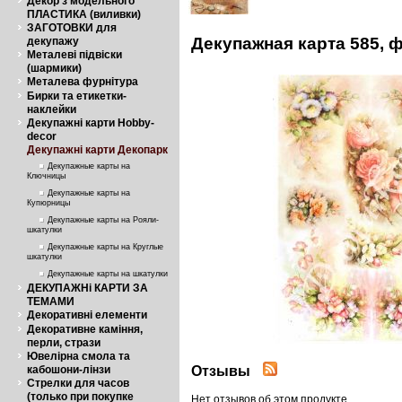
Декор з модельного
ПЛАСТИКА (виливки)
ЗАГОТОВКИ для
Декупажная карта 585, 
декупажу
Металеві підвіски
(шармики)
Металева фурнітура
Бирки та етикетки-
наклейки
Декупажні карти Hobby-
decor
Декупажні карти Декопарк
Декупажные карты на
Ключницы
Декупажные карты на
Купюрницы
Декупажные карты на Рояли-
шкатулки
Декупажные карты на Круглые
шкатулки
Декупажные карты на шкатулки
ДЕКУПАЖНі КАРТИ ЗА
ТЕМАМИ
Декоративні елементи
Декоративне каміння,
перли, стрази
Ювелірна смола та
Отзывы
кабошони-лінзи
Стрелки для часов
(только при покупке
Нет отзывов об этом продукте