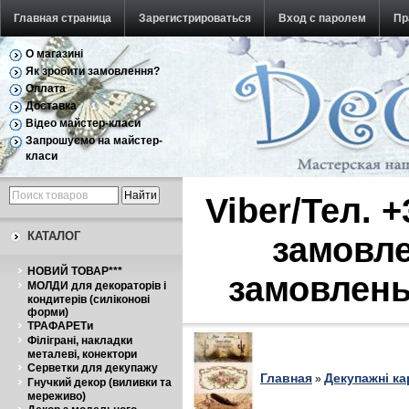
Главная страница
Зарегистрироваться
Вход с паролем
Пр
О магазині
Обратная связь
Як зробити замовлення?
Оплата
Доставка
Відео майстер-класи
Запрошуємо на майстер-
класи
Viber/Тел. 
КАТАЛОГ
замовле
НОВИЙ ТОВАР***
замовлень
МОЛДИ для декораторів і
кондитерів (силіконові
форми)
ТРАФАРЕТи
Філіграні, накладки
металеві, конектори
Серветки для декупажу
Главная
Декупажні ка
»
Гнучкий декор (виливки та
мереживо)