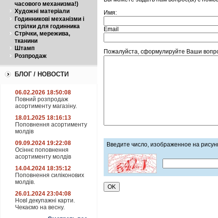
часового механизма!)
Художні матеріали
Имя:
Годинникові механізми і
стрілки для годинника
Email
Стрічки, мережива,
тканини
Штамп
Пожалуйста, сформулируйте Ваши вопро
Розпродаж
БЛОГ / НОВОСТИ
06.02.2026 18:50:08
Повний розпродаж
асортименту магазіну.
18.01.2025 18:16:13
Поповнення асортименту
молдів
09.09.2024 19:22:08
Введите число, изображенное на рисун
Осіннє поповнення
асортименту молдів
14.04.2024 18:35:12
Поповнення силіконових
молдів.
26.01.2024 23:04:08
НовІ декупажні карти.
Чекаємо на весну.