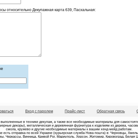
сы относительно Декупажная карта 639, Пасхальная:
ке
оваться
Вход с паролем
Прайс-лист
Обратная связь
 выполненные в технике декупаж, а также все необходимые материалы для самостоятель
ерные декоры), металлическая и деревянная фурнитура к изделиям из дерева, часовые
смола, кружево и другие необходимые материалы к вашим хенд-мейд работам.
е есть отправка по всей Украине (курьерская служба Нова пошта) в: Черновцы, Хмель
ы, Черкассы, Винница, Кривой Рог, Мариуполь, Херсон, Житомир, Кировоград, Белая Ц