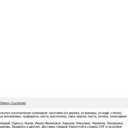
Обмен ссылками
ного изготовления сувениров: заготовки (из дерева, из фанеры, из мдф, стекло),
 механизмы, трафареты, кисти, мастихины, лаки, краски, паста, патина, эпоксидная
ницкий, Одессу, Львов, Ивано-Франковск, Харьков, Николаев, Чернигов, Запорожье,
ерковь, Бердянск и другие). Доставка товаров Укрпочтой в страны СНГ и за рубеж!