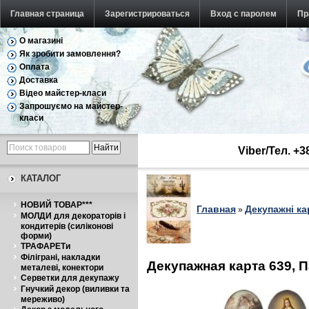
Главная страница
Зарегистрироваться
Вход с паролем
Пр
О магазині
Як зробити замовлення?
Оплата
Доставка
Відео майстер-класи
Запрошуємо на майстер-
класи
Viber/Тел. +
КАТАЛОГ
НОВИЙ ТОВАР***
Главная
Декупажні ка
»
МОЛДИ для декораторів і
кондитерів (силіконові
форми)
ТРАФАРЕТи
Філіграні, накладки
Декупажная карта 639, 
металеві, конектори
Серветки для декупажу
Гнучкий декор (виливки та
мереживо)