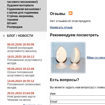
часового механизма!)
Художні матеріали
Годинникові механізми і
стрілки для годинника
Отзывы
Стрічки, мережива,
тканини
Нет отзывов об этом продукте
Штамп
Розпродаж
Написать отзыв
Рекомендуем посмотреть
БЛОГ / НОВОСТИ
06.02.2026 18:50:08
Повний розпродаж
асортименту магазіну.
18.01.2025 18:16:13
Яйцо со срез
Поповнення асортименту
молдів
09.09.2024 19:22:08
Осіннє поповнення
асортименту молдів
Есть вопросы?
14.04.2024 18:35:12
Поповнення силіконових
Вы можете задать нам вопрос(ы) с пом
молдів.
26.01.2024 23:04:08
Имя:
НовІ декупажні карти.
Чекаємо на весну.
Email