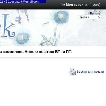
-11-49 1decopark@gmail.com
Моя корзина
(пусто)
Валюта:
вка замовлень Новою поштою ВТ та ПТ.
Версия для печати