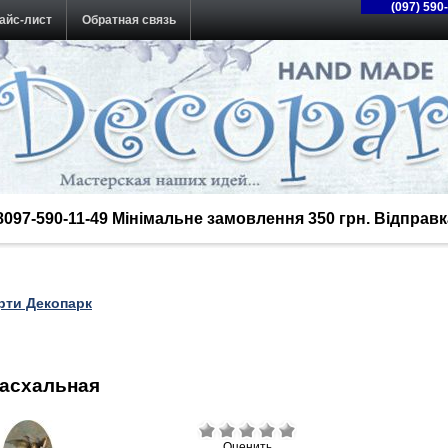
(097) 590
айс-лист
Обратная связь
38097-590-11-49 Мінімальне замовлення 350 грн. Відпра
рти Декопарк
Пасхальная
Оценить