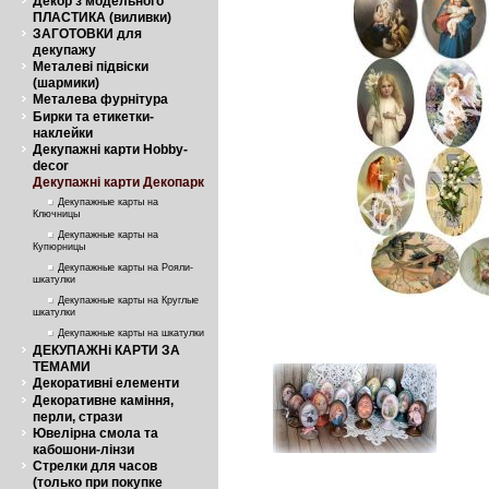
Декор з модельного
ПЛАСТИКА (виливки)
ЗАГОТОВКИ для
декупажу
Металеві підвіски
(шармики)
Металева фурнітура
Бирки та етикетки-
наклейки
Декупажні карти Hobby-
decor
Декупажні карти Декопарк
Декупажные карты на
Ключницы
Декупажные карты на
Купюрницы
Декупажные карты на Рояли-
шкатулки
Декупажные карты на Круглые
шкатулки
Декупажные карты на шкатулки
ДЕКУПАЖНі КАРТИ ЗА
ТЕМАМИ
Декоративні елементи
Декоративне каміння,
перли, стрази
Ювелірна смола та
кабошони-лінзи
Стрелки для часов
(только при покупке