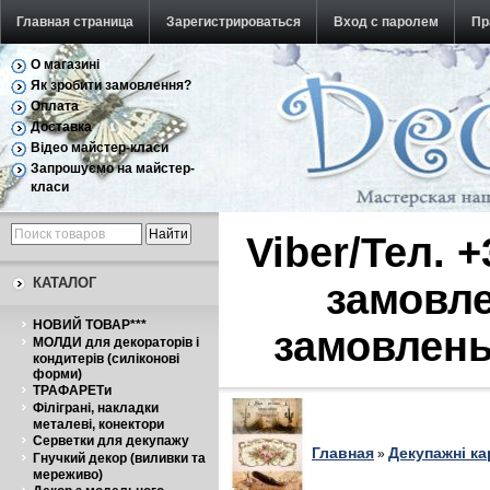
Главная страница
Зарегистрироваться
Вход с паролем
Пр
О магазині
Обратная связь
Як зробити замовлення?
Оплата
Доставка
Відео майстер-класи
Запрошуємо на майстер-
класи
Viber/Тел. 
КАТАЛОГ
замовле
НОВИЙ ТОВАР***
замовлень
МОЛДИ для декораторів і
кондитерів (силіконові
форми)
ТРАФАРЕТи
Філіграні, накладки
металеві, конектори
Серветки для декупажу
Главная
Декупажні ка
»
Гнучкий декор (виливки та
мереживо)