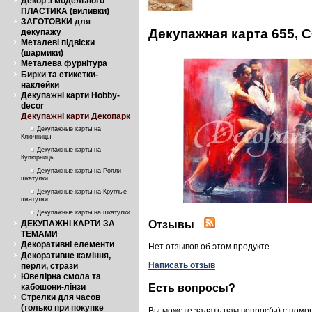
Декор з модельного
ПЛАСТИКА (виливки)
ЗАГОТОВКИ для
Декупажная карта 655, 
декупажу
Металеві підвіски
(шармики)
Металева фурнітура
Бирки та етикетки-
наклейки
Декупажні карти Hobby-
decor
Декупажні карти Декопарк
Декупажные карты на
Ключницы
Декупажные карты на
Купюрницы
Декупажные карты на Рояли-
шкатулки
Декупажные карты на Круглые
шкатулки
Декупажные карты на шкатулки
Отзывы
ДЕКУПАЖНі КАРТИ ЗА
ТЕМАМИ
Декоративні елементи
Нет отзывов об этом продукте
Декоративне каміння,
Написать отзыв
перли, стрази
Ювелірна смола та
Есть вопросы?
кабошони-лінзи
Стрелки для часов
(только при покупке
Вы можете задать нам вопрос(ы) с пом