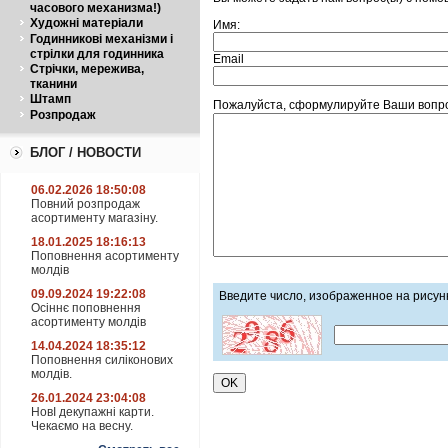
часового механизма!)
Художні матеріали
Имя:
Годинникові механізми і
стрілки для годинника
Email
Стрічки, мережива,
тканини
Штамп
Пожалуйста, сформулируйте Ваши вопро
Розпродаж
БЛОГ / НОВОСТИ
06.02.2026 18:50:08
Повний розпродаж
асортименту магазіну.
18.01.2025 18:16:13
Поповнення асортименту
молдів
09.09.2024 19:22:08
Введите число, изображенное на рисун
Осіннє поповнення
асортименту молдів
14.04.2024 18:35:12
Поповнення силіконових
молдів.
26.01.2024 23:04:08
НовІ декупажні карти.
Чекаємо на весну.