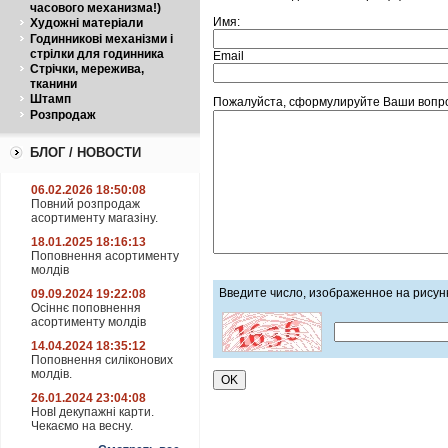
часового механизма!)
Имя:
Художні матеріали
Годинникові механізми і
стрілки для годинника
Email
Стрічки, мережива,
тканини
Штамп
Пожалуйста, сформулируйте Ваши вопро
Розпродаж
БЛОГ / НОВОСТИ
06.02.2026 18:50:08
Повний розпродаж
асортименту магазіну.
18.01.2025 18:16:13
Поповнення асортименту
молдів
Введите число, изображенное на рисун
09.09.2024 19:22:08
Осіннє поповнення
асортименту молдів
14.04.2024 18:35:12
Поповнення силіконових
молдів.
26.01.2024 23:04:08
НовІ декупажні карти.
Чекаємо на весну.