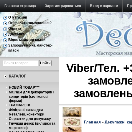
Главная страница
Зарегистрироваться
Вход с паролем
Пр
О магазині
Обратная связь
Як зробити замовлення?
Оплата
Доставка
Відео майстер-класи
Запрошуємо на майстер-
класи
Viber/Тел. 
КАТАЛОГ
замовле
НОВИЙ ТОВАР***
замовлень
МОЛДИ для декораторів і
кондитерів (силіконові
форми)
ТРАФАРЕТи
Філіграні, накладки
металеві, конектори
Серветки для декупажу
Главная
Декупажні ка
»
Гнучкий декор (виливки та
мереживо)