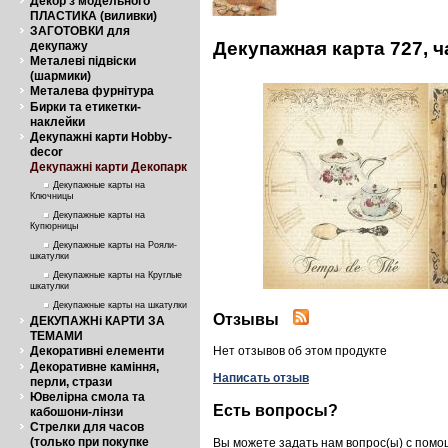
Декор з модельного
ПЛАСТИКА (виливки)
ЗАГОТОВКИ для
Декупажная карта 727, 
декупажу
Металеві підвіски
(шармики)
Металева фурнітура
Бирки та етикетки-
наклейки
Декупажні карти Hobby-
decor
Декупажні карти Декопарк
Декупажные карты на
Ключницы
Декупажные карты на
Купюрницы
Декупажные карты на Рояли-
шкатулки
Декупажные карты на Круглые
шкатулки
Декупажные карты на шкатулки
Отзывы
ДЕКУПАЖНі КАРТИ ЗА
ТЕМАМИ
Декоративні елементи
Нет отзывов об этом продукте
Декоративне каміння,
Написать отзыв
перли, стрази
Ювелірна смола та
Есть вопросы?
кабошони-лінзи
Стрелки для часов
(только при покупке
Вы можете задать нам вопрос(ы) с пом