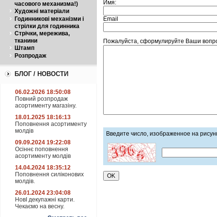
Имя:
часового механизма!)
Художні матеріали
Email
Годинникові механізми і
стрілки для годинника
Стрічки, мережива,
тканини
Пожалуйста, сформулируйте Ваши вопро
Штамп
Розпродаж
БЛОГ / НОВОСТИ
06.02.2026 18:50:08
Повний розпродаж
асортименту магазіну.
18.01.2025 18:16:13
Поповнення асортименту
молдів
Введите число, изображенное на рисун
09.09.2024 19:22:08
Осіннє поповнення
асортименту молдів
14.04.2024 18:35:12
Поповнення силіконових
молдів.
26.01.2024 23:04:08
НовІ декупажні карти.
Чекаємо на весну.