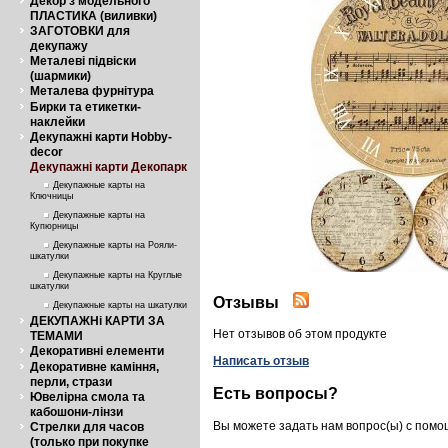
Декор з модельного
ПЛАСТИКА (виливки)
ЗАГОТОВКИ для
декупажу
Металеві підвіски
(шармики)
Металева фурнітура
Бирки та етикетки-
наклейки
Декупажні карти Hobby-
decor
Декупажні карти Декопарк
Декупажные карты на
Ключницы
Декупажные карты на
Купюрницы
Декупажные карты на Рояли-
шкатулки
Декупажные карты на Круглые
шкатулки
Отзывы
Декупажные карты на шкатулки
ДЕКУПАЖНі КАРТИ ЗА
Нет отзывов об этом продукте
ТЕМАМИ
Декоративні елементи
Написать отзыв
Декоративне каміння,
перли, стрази
Есть вопросы?
Ювелірна смола та
кабошони-лінзи
Вы можете задать нам вопрос(ы) с пом
Стрелки для часов
(только при покупке