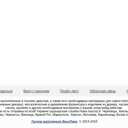
оваться
Вход с паролем
Прайс-лист
Обратная связь
 выполненные в технике декупаж, а также все необходимые материалы для самостоятель
ерные декоры), металлическая и деревянная фурнитура к изделиям из дерева, часовые
смола, кружево и другие необходимые материалы к вашим хенд-мейд работам.
е есть отправка по всей Украине (курьерская служба Нова пошта) в: Черновцы, Хмель
ы, Черкассы, Винница, Кривой Рог, Мариуполь, Херсон, Житомир, Кировоград, Белая Ц
Творча майстерня ДекоПарк
. © 2013-2018