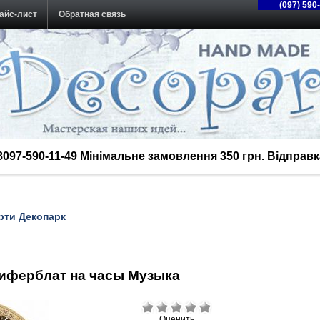
(097) 590
айс-лист
Обратная связь
38097-590-11-49 Мінімальне замовлення 350 грн. Відпра
рти Декопарк
циферблат на часы Музыка
Оценить