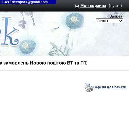
-11-49 1decopark@gmail.com
Моя корзина
(пусто)
Валюта:
вка замовлень Новою поштою ВТ та ПТ.
Версия для печати