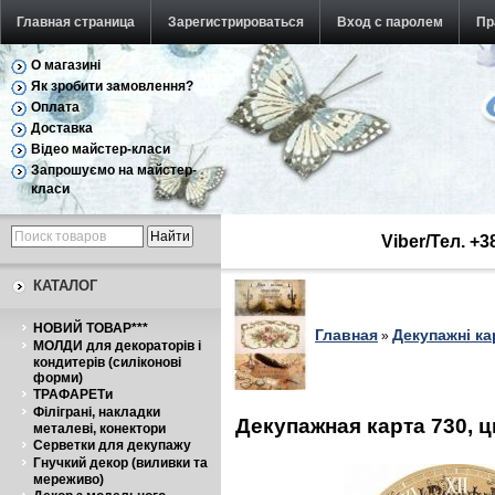
Главная страница
Зарегистрироваться
Вход с паролем
Пр
О магазині
Як зробити замовлення?
Оплата
Доставка
Відео майстер-класи
Запрошуємо на майстер-
класи
Viber/Тел. +
КАТАЛОГ
НОВИЙ ТОВАР***
Главная
Декупажні ка
»
МОЛДИ для декораторів і
кондитерів (силіконові
форми)
ТРАФАРЕТи
Філіграні, накладки
Декупажная карта 730, 
металеві, конектори
Серветки для декупажу
Гнучкий декор (виливки та
мереживо)