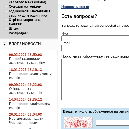
часового механизма!)
Художні матеріали
Написать отзыв
Годинникові механізми і
стрілки для годинника
Есть вопросы?
Стрічки, мережива,
тканини
Вы можете задать нам вопрос(ы) с пом
Штамп
Розпродаж
Имя:
Email
БЛОГ / НОВОСТИ
06.02.2026 18:50:08
Пожалуйста, сформулируйте Ваши вопро
Повний розпродаж
асортименту магазіну.
18.01.2025 18:16:13
Поповнення асортименту
молдів
09.09.2024 19:22:08
Осіннє поповнення
асортименту молдів
14.04.2024 18:35:12
Поповнення силіконових
молдів.
Введите число, изображенное на рисун
26.01.2024 23:04:08
НовІ декупажні карти.
Чекаємо на весну.