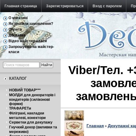
Главная страница
Зарегистрироваться
Вход с паролем
Пр
О магазині
Обратная связь
Як зробити замовлення?
Оплата
Доставка
Відео майстер-класи
Запрошуємо на майстер-
класи
Viber/Тел. 
КАТАЛОГ
замовле
НОВИЙ ТОВАР***
замовлень
МОЛДИ для декораторів і
кондитерів (силіконові
форми)
ТРАФАРЕТи
Філіграні, накладки
металеві, конектори
Серветки для декупажу
Главная
Декупажні ка
»
Гнучкий декор (виливки та
мереживо)