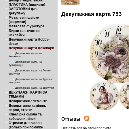
Декор з модельного
ПЛАСТИКА (виливки)
ЗАГОТОВКИ для
Декупажная карта 753
декупажу
Металеві підвіски
(шармики)
Металева фурнітура
Бирки та етикетки-
наклейки
Декупажні карти Hobby-
decor
Декупажні карти Декопарк
Декупажные карты на
Ключницы
Декупажные карты на
Купюрницы
Декупажные карты на Рояли-
шкатулки
Декупажные карты на Круглые
шкатулки
Декупажные карты на шкатулки
ДЕКУПАЖНі КАРТИ ЗА
ТЕМАМИ
Декоративні елементи
Декоративне каміння,
перли, стрази
Ювелірна смола та
Отзывы
кабошони-лінзи
Стрелки для часов
(только при покупке
Нет отзывов об этом продукте