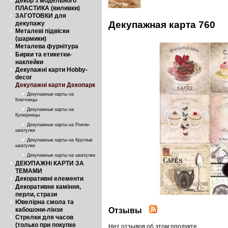
Декор з модельного
ПЛАСТИКА (виливки)
ЗАГОТОВКИ для
Декупажная карта 760
декупажу
Металеві підвіски
(шармики)
Металева фурнітура
Бирки та етикетки-
наклейки
Декупажні карти Hobby-
decor
Декупажні карти Декопарк
Декупажные карты на
Ключницы
Декупажные карты на
Купюрницы
Декупажные карты на Рояли-
шкатулки
Декупажные карты на Круглые
шкатулки
Декупажные карты на шкатулки
ДЕКУПАЖНі КАРТИ ЗА
ТЕМАМИ
Декоративні елементи
Декоративне каміння,
перли, стрази
Ювелірна смола та
Отзывы
кабошони-лінзи
Стрелки для часов
(только при покупке
Нет отзывов об этом продукте