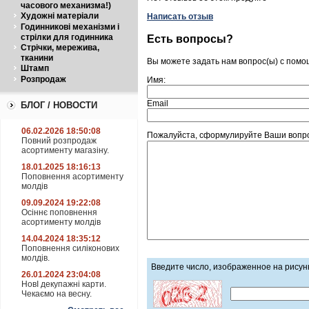
часового механизма!)
Художні матеріали
Написать отзыв
Годинникові механізми і
стрілки для годинника
Есть вопросы?
Стрічки, мережива,
тканини
Вы можете задать нам вопрос(ы) с пом
Штамп
Розпродаж
Имя:
Email
БЛОГ / НОВОСТИ
06.02.2026 18:50:08
Пожалуйста, сформулируйте Ваши вопро
Повний розпродаж
асортименту магазіну.
18.01.2025 18:16:13
Поповнення асортименту
молдів
09.09.2024 19:22:08
Осіннє поповнення
асортименту молдів
14.04.2024 18:35:12
Поповнення силіконових
молдів.
Введите число, изображенное на рисун
26.01.2024 23:04:08
НовІ декупажні карти.
Чекаємо на весну.