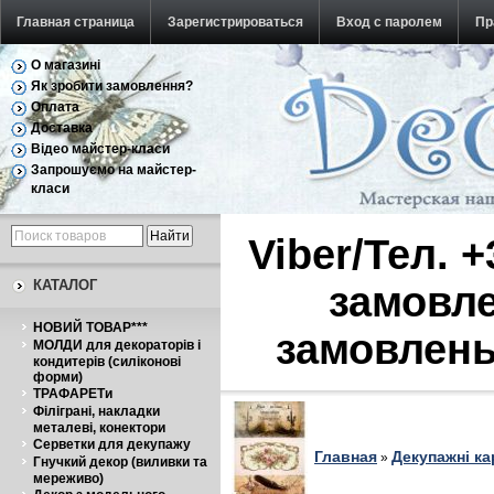
Главная страница
Зарегистрироваться
Вход с паролем
Пр
О магазині
Обратная связь
Як зробити замовлення?
Оплата
Доставка
Відео майстер-класи
Запрошуємо на майстер-
класи
Viber/Тел. 
КАТАЛОГ
замовле
НОВИЙ ТОВАР***
замовлень
МОЛДИ для декораторів і
кондитерів (силіконові
форми)
ТРАФАРЕТи
Філіграні, накладки
металеві, конектори
Серветки для декупажу
Главная
Декупажні ка
»
Гнучкий декор (виливки та
мереживо)