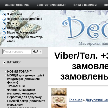
Главная страница
Зарегистрироваться
Вход с паролем
Пр
О магазині
Обратная связь
Як зробити замовлення?
Оплата
Доставка
Відео майстер-класи
Запрошуємо на майстер-
класи
Viber/Тел. 
КАТАЛОГ
замовле
НОВИЙ ТОВАР***
замовлень
МОЛДИ для декораторів і
кондитерів (силіконові
форми)
ТРАФАРЕТи
Філіграні, накладки
металеві, конектори
Серветки для декупажу
Главная
Декупажні ка
»
Гнучкий декор (виливки та
мереживо)