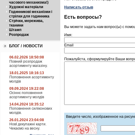
часового механизма!)
Художні матеріали
Написать отзыв
Годинникові механізми і
стрілки для годинника
Есть вопросы?
Стрічки, мережива,
тканини
Вы можете задать нам вопрос(ы) с пом
Штамп
Розпродаж
Имя:
Email
БЛОГ / НОВОСТИ
06.02.2026 18:50:08
Пожалуйста, сформулируйте Ваши вопрос
Повний розпродаж
асортименту магазіну.
18.01.2025 18:16:13
Поповнення асортименту
молдів
09.09.2024 19:22:08
Осіннє поповнення
асортименту молдів
14.04.2024 18:35:12
Поповнення силіконових
молдів.
Введите число, изображенное на рисун
26.01.2024 23:04:08
НовІ декупажні карти.
Чекаємо на весну.