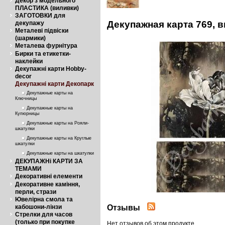
Декор з модельного
ПЛАСТИКА (виливки)
ЗАГОТОВКИ для
Декупажная карта 769, 
декупажу
Металеві підвіски
(шармики)
Металева фурнітура
Бирки та етикетки-
наклейки
Декупажні карти Hobby-
decor
Декупажні карти Декопарк
Декупажные карты на
Ключницы
Декупажные карты на
Купюрницы
Декупажные карты на Рояли-
шкатулки
Декупажные карты на Круглые
шкатулки
Декупажные карты на шкатулки
ДЕКУПАЖНі КАРТИ ЗА
ТЕМАМИ
Декоративні елементи
Декоративне каміння,
перли, стрази
Ювелірна смола та
Отзывы
кабошони-лінзи
Стрелки для часов
(только при покупке
Нет отзывов об этом продукте