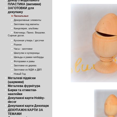
Декор з модельного
ПЛАСТИКА (виливки)
ЗАГОТОВКИ для
декупажу
Пасхальные
Декоративные элементы
Заготовки под магниты
Канцелярия, альбомы
Ключницы. Панно. Вешалки.
Сырные доски.
Кухонная утварь / досочки
Разное
Часы - заготовки
Шкатулки и купюрницы
Шильды и рамки-чипборды
Фоторамки и рамы
Заготовки из дерева
Заготовки из МДФ и ДВП
Новый Год
Металеві підвіски
(шармики)
Металева фурнітура
Бирки та етикетки-
наклейки
Декупажні карти Hobby-
decor
Декупажні карти Декопарк
ДЕКУПАЖНі КАРТИ ЗА
ТЕМАМИ