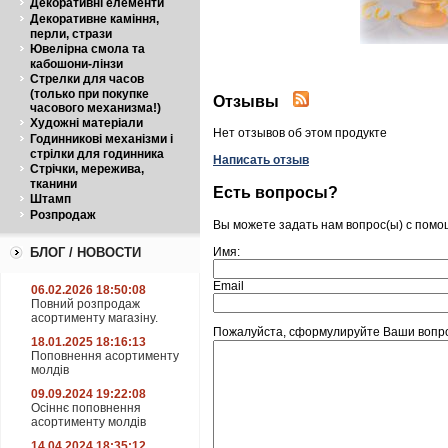
Декоративні елементи
Декоративне каміння,
перли, стрази
Ювелірна смола та
кабошони-лінзи
Стрелки для часов
(только при покупке
Отзывы
часового механизма!)
Художні матеріали
Нет отзывов об этом продукте
Годинникові механізми і
стрілки для годинника
Написать отзыв
Стрічки, мережива,
тканини
Есть вопросы?
Штамп
Розпродаж
Вы можете задать нам вопрос(ы) с пом
Имя:
БЛОГ / НОВОСТИ
Email
06.02.2026 18:50:08
Повний розпродаж
асортименту магазіну.
Пожалуйста, сформулируйте Ваши вопро
18.01.2025 18:16:13
Поповнення асортименту
молдів
09.09.2024 19:22:08
Осіннє поповнення
асортименту молдів
14.04.2024 18:35:12