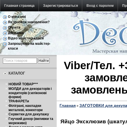
Главная страница
Зарегистрироваться
Вход с паролем
Пр
О магазині
Обратная связь
Як зробити замовлення?
Оплата
Доставка
Відео майстер-класи
Запрошуємо на майстер-
класи
Viber/Тел. 
КАТАЛОГ
замовле
НОВИЙ ТОВАР***
замовлень
МОЛДИ для декораторів і
кондитерів (силіконові
форми)
ТРАФАРЕТи
Главная
ЗАГОТОВКИ для декуп
Філіграні, накладки
»
металеві, конектори
Серветки для декупажу
Гнучкий декор (виливки та
Яйцо Эксклюзив (шкату
мереживо)