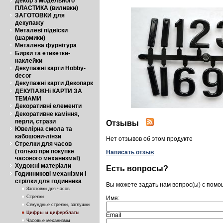
Декор з модельного
ПЛАСТИКА (виливки)
ЗАГОТОВКИ для
декупажу
Металеві підвіски
(шармики)
Металева фурнітура
Бирки та етикетки-
наклейки
Декупажні карти Hobby-
decor
Декупажні карти Декопарк
ДЕКУПАЖНі КАРТИ ЗА
ТЕМАМИ
Декоративні елементи
Декоративне каміння,
перли, стрази
Отзывы
Ювелірна смола та
кабошони-лінзи
Нет отзывов об этом продукте
Стрелки для часов
(только при покупке
Написать отзыв
часового механизма!)
Художні матеріали
Есть вопросы?
Годинникові механізми і
стрілки для годинника
Вы можете задать нам вопрос(ы) с пом
Заготовки для часов
Стрелки
Имя:
Секундные стрелки, заглушки
Цифры и циферблаты
Email
Часовые механизмы