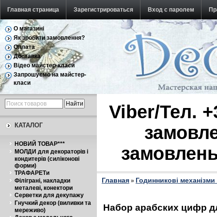
Главная страница
Зарегистрироваться
Вход с паролем
Пр
О магазині
Обратная связь
Як зробити замовлення?
Оплата
Доставка
Відео майстер-класи
Запрошуємо на майстер-
класи
Viber/Тел. 
КАТАЛОГ
замовле
НОВИЙ ТОВАР***
замовлень
МОЛДИ для декораторів і
кондитерів (силіконові
форми)
ТРАФАРЕТи
Главная
Годинникові механізми 
Філіграні, накладки
»
металеві, конектори
Серветки для декупажу
Гнучкий декор (виливки та
Набор арабских цифр дл
мереживо)