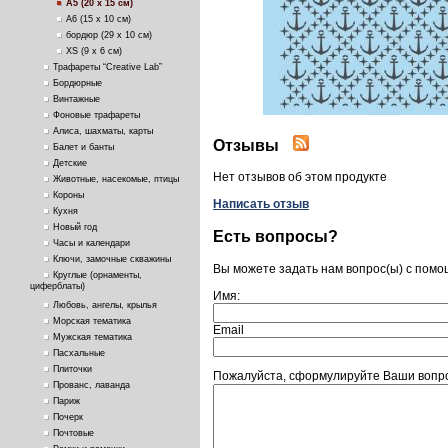
А5 (20 х 15 см)
А6 (15 х 10 см)
бордюр (29 х 10 см)
ХS (9 х 6 см)
Трафареты “Creative Lab”
Бордюрные
Винтажные
Фоновые трафареты
Алиса, шахматы, карты
Отзывы
Балет и банты
Детские
Нет отзывов об этом продукте
Животные, насекомые, птицы
Короны
Написать отзыв
Кухня
Новый год
Есть вопросы?
Часы и календари
Ключи, замочные скважины
Вы можете задать нам вопрос(ы) с пом
Круглые (орнаменты,
циферблаты)
Имя:
Любовь, ангелы, крылья
Морская тематика
Email
Мужская тематика
Пасхальные
Плиточки
Пожалуйста, сформулируйте Ваши вопрос
Прованс, лаванда
Париж
Почерк
Почтовые