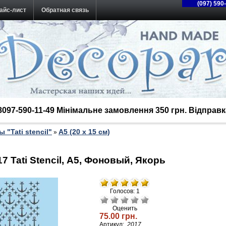
(097) 590
айс-лист
Обратная связь
38097-590-11-49 Мінімальне замовлення 350 грн. Відпра
 "Tati stencil"
А5 (20 х 15 см)
»
 Tati Stencil, А5, Фоновый, Якорь
Голосов: 1
Оценить
75.00 грн.
Артикул:
2017