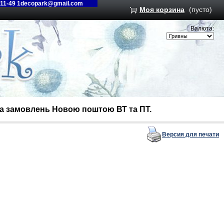
-11-49 1decopark@gmail.com
Моя корзина
(пусто)
Валюта:
вка замовлень Новою поштою ВТ та ПТ.
Версия для печати