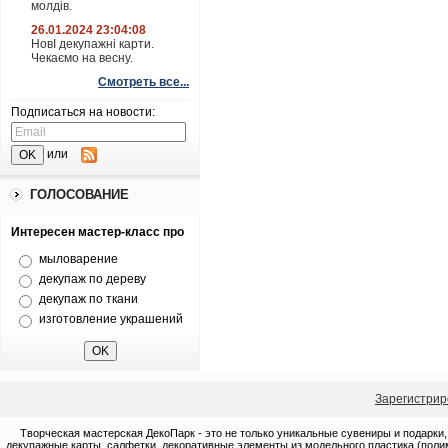
молдів.
26.01.2024 23:04:08
НовІ декупажні карти.
Чекаємо на весну.
Смотреть все...
Подписаться на новости:
или
ГОЛОСОВАНИЕ
Интересен мастер-класс про
мыловарение
декупаж по дереву
декупаж по ткани
изготовление украшений
Зарегистрир
Творческая мастерская ДекоПарк - это не только уникальные сувениры и подарки,
декупажные карты, салфетки, декоративные элементы из модельного пластика (полим