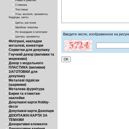
Рамки и рамочки
Стимпанк
Текстовые
Углы, вензеля, орнаменты,
бордюды, канты
Цветы, растения
Швейная тематика
Не вошедшие в категории
Введите число, изображенное на рисун
Центры, орнаменты
Філіграні, накладки
металеві, конектори
Серветки для декупажу
Гнучкий декор (виливки та
мереживо)
Декор з модельного
ПЛАСТИКА (виливки)
ЗАГОТОВКИ для
декупажу
Металеві підвіски
(шармики)
Металева фурнітура
Бирки та етикетки-
наклейки
Декупажні карти Hobby-
decor
Декупажні карти Декопарк
ДЕКУПАЖНі КАРТИ ЗА
ТЕМАМИ
Декоративні елементи
Декоративне каміння,