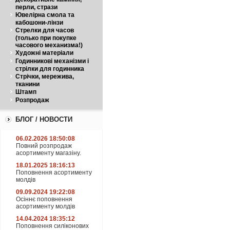
перли, стрази
Ювелірна смола та
кабошони-лінзи
Стрелки для часов
(только при покупке
часового механизма!)
Художні матеріали
Годинникові механізми і
стрілки для годинника
Стрічки, мережива,
тканини
Штамп
Розпродаж
БЛОГ / НОВОСТИ
06.02.2026 18:50:08
Повний розпродаж
асортименту магазіну.
18.01.2025 18:16:13
Поповнення асортименту
молдів
09.09.2024 19:22:08
Осіннє поповнення
асортименту молдів
14.04.2024 18:35:12
Поповнення силіконових