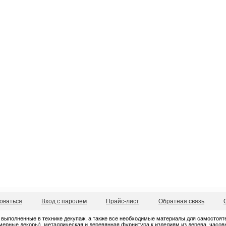
оваться
Вход с паролем
Прайс-лист
Обратная связь
 выполненные в технике декупаж, а также все необходимые материалы для самостоятель
ерные декоры), металлическая и деревянная фурнитура к изделиям из дерева, часовые