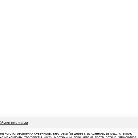
Обмен ссылками
ного изготовления сувениров: заготовки (из дерева, из фанеры, из мдф, стекло),
 механизмы, трафареты, кисти, мастихины, лаки, краски, паста, патина, эпоксидная