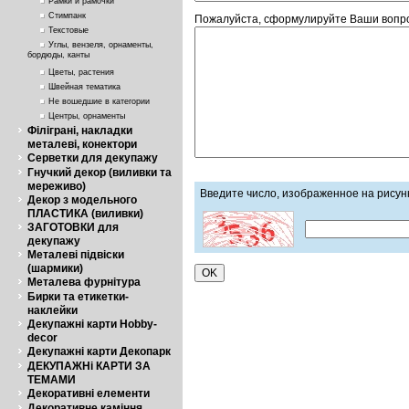
Рамки и рамочки
Стимпанк
Пожалуйста, сформулируйте Ваши вопрос
Текстовые
Углы, вензеля, орнаменты,
бордюды, канты
Цветы, растения
Швейная тематика
Не вошедшие в категории
Центры, орнаменты
Філіграні, накладки
металеві, конектори
Серветки для декупажу
Гнучкий декор (виливки та
мереживо)
Введите число, изображенное на рисун
Декор з модельного
ПЛАСТИКА (виливки)
ЗАГОТОВКИ для
декупажу
Металеві підвіски
(шармики)
Металева фурнітура
Бирки та етикетки-
наклейки
Декупажні карти Hobby-
decor
Декупажні карти Декопарк
ДЕКУПАЖНі КАРТИ ЗА
ТЕМАМИ
Декоративні елементи
Декоративне каміння,