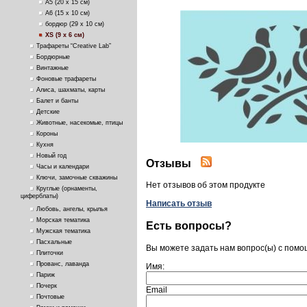
А5 (20 х 15 см)
А6 (15 х 10 см)
бордюр (29 х 10 см)
ХS (9 х 6 см)
Трафареты “Creative Lab”
Бордюрные
Винтажные
Фоновые трафареты
Алиса, шахматы, карты
Балет и банты
Детские
Животные, насекомые, птицы
Короны
Кухня
Новый год
Отзывы
Часы и календари
Ключи, замочные скважины
Нет отзывов об этом продукте
Круглые (орнаменты,
циферблаты)
Написать отзыв
Любовь, ангелы, крылья
Морская тематика
Есть вопросы?
Мужская тематика
Пасхальные
Вы можете задать нам вопрос(ы) с пом
Плиточки
Прованс, лаванда
Имя:
Париж
Почерк
Email
Почтовые